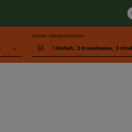
Einheit / Reiseteilnehmer
e
1
Einheit
,
2
Erwachsene
,
0
Kind
Einheitenanzahl und Personenfelder