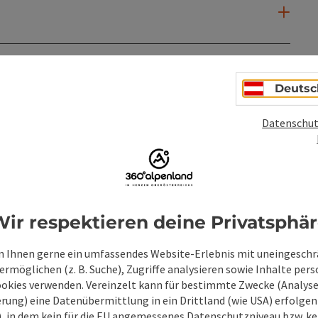
Deutsc
Datenschut
PDF erstellen
Beitrag drucken
In der Nähe
ir respektieren deine Privatsphä
en
 Ihnen gerne ein umfassendes Website-Erlebnis mit uneingesch
rmöglichen (z. B. Suche), Zugriffe analysieren sowie Inhalte pers
ookies verwenden. Vereinzelt kann für bestimmte Zwecke (Analyse
rung) eine Datenübermittlung in ein Drittland (wie USA) erfolgen (
O), in dem kein für die EU angemessenes Datenschutzniveau bzw. ke