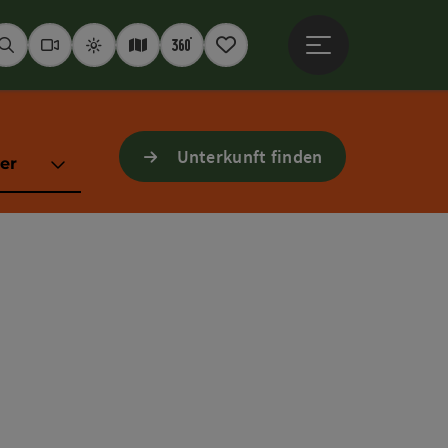
Hauptmenü öffne
Suchen
Webcams
Wetter
Interaktive Karte
360° Panoramen
Merkzettel
Unterkunft finden
er