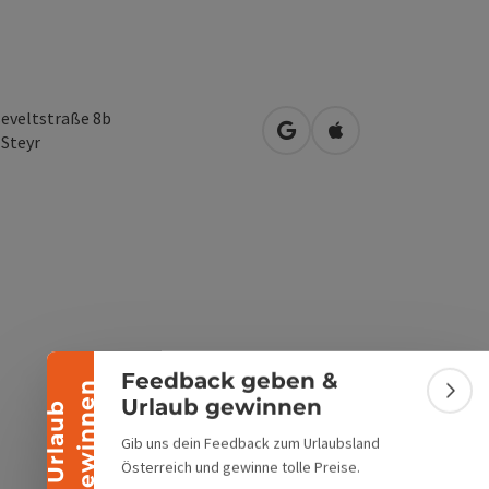
eveltstraße 8b
in Google Maps öffnen
in Apple Maps öffn
0
Steyr
Banner einklappen
Feedback geben &
n
Bann
Urlaub gewinnen
U
r
l
a
u
b
g
e
w
i
n
n
e
Gib uns dein Feedback zum Urlaubsland
Österreich und gewinne tolle Preise.