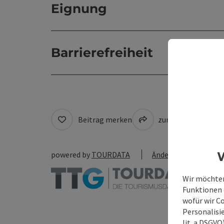
Eignung
Barrierefreiheit
Beitrag merken
zum Merkzettel
W
powered by
TOURDATA
Änderung vorschlag
Wir möchten
Funktionen e
wofür wir C
Personalisie
lit. a DSGV