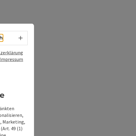
Sprachwahl - Menü öffnen
h
zerklärung
Impressum
re
ränkten
onalisieren,
, Marketing,
Art. 49 (1)
ine