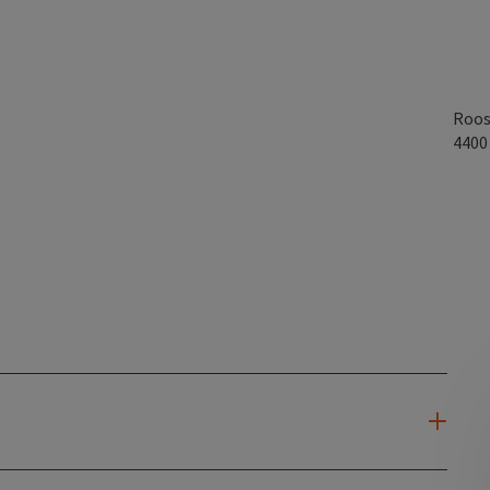
Roos
440