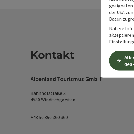
geeigneten 
der USA zu
Daten zugre
Nähere Info
akzeptieren 
Einstellung
Kontakt
Alle
deak
Alpenland Tourismus GmbH
Bahnhofstraße 2
4580 Windischgarsten
+43 50 360 360 360