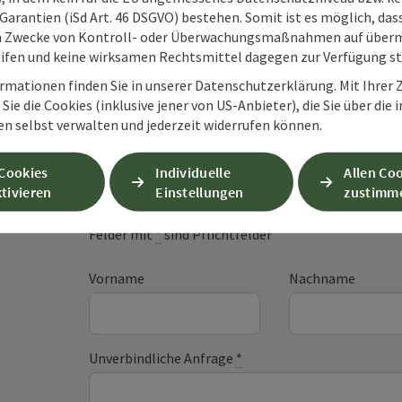
Garantien (iSd Art. 46 DSGVO) bestehen. Somit ist es möglich, da
m Zwecke von Kontroll- oder Überwachungsmaßnahmen auf überm
ifen und keine wirksamen Rechtsmittel dagegen zur Verfügung s
rmationen finden Sie in unserer Datenschutzerklärung. Mit Ihre
Sie die Cookies (inklusive jener von US-Anbieter), die Sie über die 
en selbst verwalten und jederzeit widerrufen können.
Unverbindliche An
 Cookies
Individuelle
Allen Co
tivieren
Einstellungen
zustimm
Felder mit
*
sind Pflichtfelder
Vorname
Nachname
Unverbindliche Anfrage
*