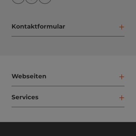
Instagram
Facebook
YouTube
Kontaktformular
Kont
Webseiten
Web
Services
Ser