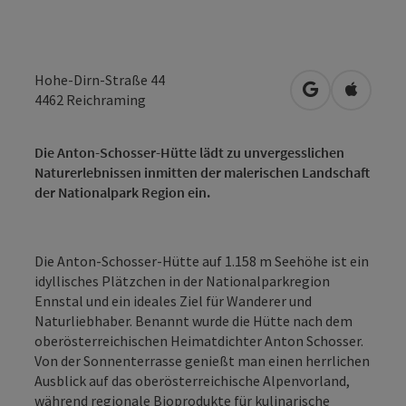
Hohe-Dirn-Straße 44
in Google Map
in Apple
4462
Reichraming
Die Anton-Schosser-Hütte lädt zu unvergesslichen
Naturerlebnissen inmitten der malerischen Landschaft
der Nationalpark Region ein.
Die Anton-Schosser-Hütte auf 1.158 m Seehöhe ist ein
idyllisches Plätzchen in der Nationalparkregion
Ennstal und ein ideales Ziel für Wanderer und
Naturliebhaber. Benannt wurde die Hütte nach dem
oberösterreichischen Heimatdichter Anton Schosser.
Von der Sonnenterrasse genießt man einen herrlichen
Ausblick auf das oberösterreichische Alpenvorland,
während regionale Bioprodukte für kulinarische