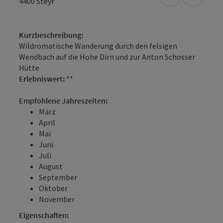
in Google Map
in Apple
4400
Steyr
Kurzbeschreibung:
Wildromatische Wanderung durch den felsigen
Wendbach auf die Hohe Dirn und zur Anton Schosser
Hütte
Erlebniswert:
**
Empfohlene Jahreszeiten:
März
April
Mai
Juni
Juli
August
September
Oktober
November
Eigenschaften: