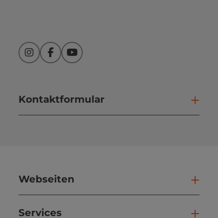
Instagram
Facebook
YouTube
Kontaktformular
Kont
Webseiten
Web
Services
Ser