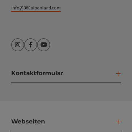
info@360alpenland.com
Instagram
Facebook
YouTube
Kontaktformular
Kont
Webseiten
Web