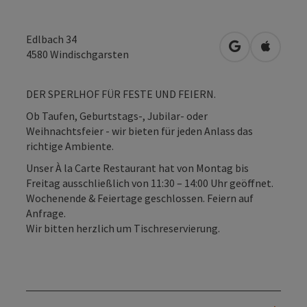
Edlbach 34
in Google Map
in Apple
4580
Windischgarsten
DER SPERLHOF FÜR FESTE UND FEIERN.
Ob Taufen, Geburtstags-, Jubilar- oder
Weihnachtsfeier - wir bieten für jeden Anlass das
richtige Ambiente.
Unser À la Carte Restaurant hat von Montag bis
Freitag ausschließlich von 11:30 – 14:00 Uhr geöffnet.
Wochenende & Feiertage geschlossen. Feiern auf
Anfrage.
Wir bitten herzlich um Tischreservierung.