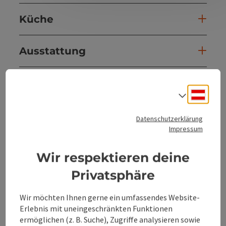
Küche
Ausstattung
Preise
Deuts
Sprach
Anreise/Lage
Datenschutzerklärung
Impressum
Hütte Details
Wir respektieren deine
Privatsphäre
Eignung
Wir möchten Ihnen gerne ein umfassendes Website-
Erlebnis mit uneingeschränkten Funktionen
Barrierefreiheit
ermöglichen (z. B. Suche), Zugriffe analysieren sowie