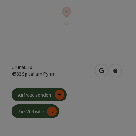
Grünau 30
in Google Maps
in Apple 
4582
Spital am Pyhrn
Anfrage senden
Zur Website