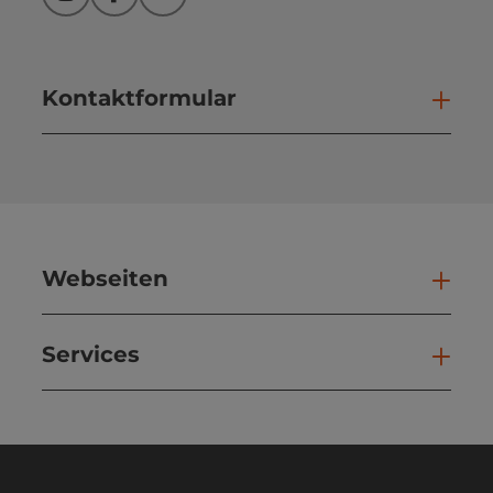
Instagram
Facebook
YouTube
Kontaktformular
Kont
Webseiten
Web
Services
Ser