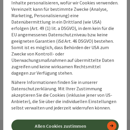
Inhalte personalisieren, wofür wir Cookies verwenden.
Vereinzelt kann für bestimmte Zwecke (Analyse,
Marketing, Personalisierung) eine
Datenübermittlung in ein Drittland (wie USA)
Beitrag merken
Beitrag drucken
erfolgen (Art. 49 (1) lit. a DSGVO), in dem kein für die
EU angemessenes Datenschutzniveau bzw. keine
zum Merkzettel
geeigneten Garantien (iSd Art. 46 DSGVO) bestehen.
In der Nähe
Somit ist es möglich, dass Behörden der USA zum
PDF erstellen
Zwecke von Kontroll- oder
Überwachungsmaßnahmen auf übermittelte Daten
zugreifen und keine wirksamen Rechtsmittel
powered by
TOURDATA
Änderung vorschlagen
dagegen zur Verfügung stehen.
Nähere Informationen finden Sie in unserer
Datenschutzerklärung. Mit Ihrer Zustimmung
akzeptieren Sie die Cookies (inklusive jener von US-
Anbieter), die Sie über die individuellen Einstellungen
selbst verwalten und jederzeit widerrufen können.
Allen Cookies zustimmen