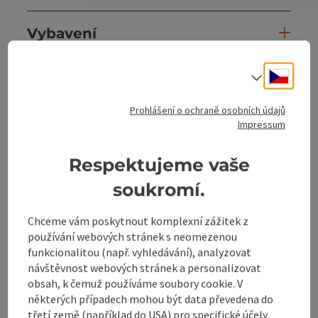
Vybavení
Cesky
Ceny
Volba j
Prohlášení o ochraně osobních údajů
Příjezd
Impressum
Respektujeme vaše
Chata Podrobnosti
soukromí.
Způsobilost
Chceme vám poskytnout komplexní zážitek z
používání webových stránek s neomezenou
funkcionalitou (např. vyhledávání), analyzovat
Bezbariérovost
návštěvnost webových stránek a personalizovat
obsah, k čemuž používáme soubory cookie. V
některých případech mohou být data převedena do
třetí země (například do USA) pro specifické účely