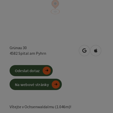
Grünau 30
Otevřít v Mapá
Otevřít 
4582
Spital am Pyhrn
Odeslat dotaz
Na webové stránky
Vítejte v Ochsenwaldalmu (1.046m)!