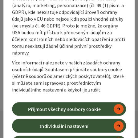
(analýza, marketing, personalizace) (čl. 49 (1) písm. a
Označit příspěvek
Vytisknout
GDPR), kde neexistuje odpovídající úroveň ochrany
údajů jako v EU nebo nejsou k dispozici vhodné záruky
příspěvek
přejít na poznámky
(ve smyslu čl. 46 GDPR). Proto je možné, že orgány
USA budou mít přístup k přeneseným údajům za
V okolí
účelem kontrolních nebo sledovacích opatření a proti
Vytvořit PDF
tomu neexistují žádné účinné právní prostředky
nápravy.
powered by
TOURDATA
Více informací naleznete v našich zásadách ochrany
osobních údajů. Souhlasem přijímáte soubory cookie
(včetně souborů od amerických poskytovatelů), které
si můžete sami spravovat prostřednictvím
individuálního nastavení a kdykoli je zrušit.
Přijmout všechny soubory cookie
Individuální nastavení
Kontakt