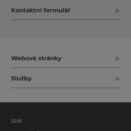
Kontaktní formulář
Otev
Webové stránky
Web
Služby
Slu
Otisk