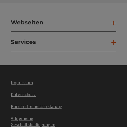
Webseiten
Web
Services
Ser
Impressum
Datenschutz
Barrierefreiheitserklärung
Allgemeine
Geschäftsbedingungen