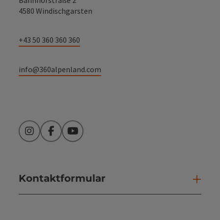
4580 Windischgarsten
+43 50 360 360 360
info@360alpenland.com
Instagram
Facebook
YouTube
Kontaktformular
Kont