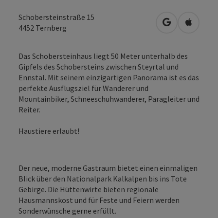
Schobersteinstraße 15
in Google Map
in Apple
4452
Ternberg
Das Schobersteinhaus liegt 50 Meter unterhalb des
Gipfels des Schobersteins zwischen Steyrtal und
Ennstal. Mit seinem einzigartigen Panorama ist es das
perfekte Ausflugsziel für Wanderer und
Mountainbiker, Schneeschuhwanderer, Paragleiter und
Reiter.
Haustiere erlaubt!
Der neue, moderne Gastraum bietet einen einmaligen
Blick über den Nationalpark Kalkalpen bis ins Tote
Gebirge. Die Hüttenwirte bieten regionale
Hausmannskost und für Feste und Feiern werden
Sonderwünsche gerne erfüllt.