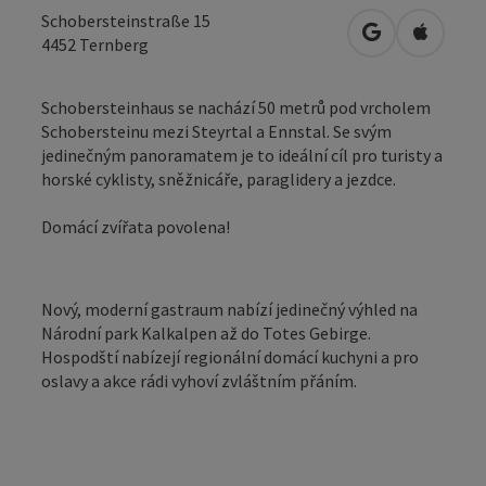
Schobersteinstraße 15
Otevřít v Map
Otevřít
4452
Ternberg
Schobersteinhaus se nachází 50 metrů pod vrcholem
Schobersteinu mezi Steyrtal a Ennstal. Se svým
jedinečným panoramatem je to ideální cíl pro turisty a
horské cyklisty, sněžnicáře, paraglidery a jezdce.
Domácí zvířata povolena!
Nový, moderní gastraum nabízí jedinečný výhled na
Národní park Kalkalpen až do Totes Gebirge.
Hospodští nabízejí regionální domácí kuchyni a pro
oslavy a akce rádi vyhoví zvláštním přáním.