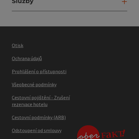
Služby
Slu
Otisk
Ochrana údajů
Prohlášení o přístupnosti
Všeobecné podmínky
Cestovní pojištění - Zrušení
rezervace hotelu
Cestovní podmínky (ARB)
Odstoupení od smlouvy