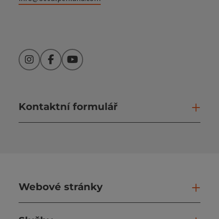
Instagram
Facebook
YouTube
Kontaktní formulář
Otev
Webové stránky
Web