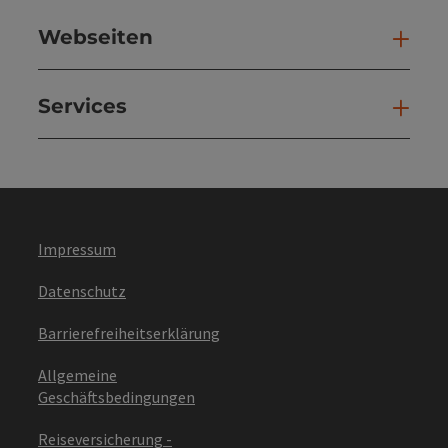
Webseiten
Web
Services
Ser
Impressum
Datenschutz
Barrierefreiheitserklärung
Allgemeine
Geschäftsbedingungen
Reiseversicherung -