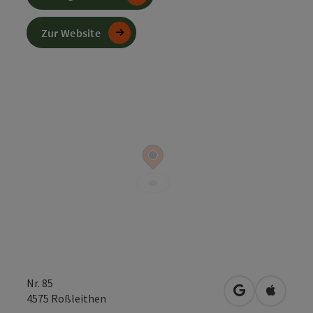
Zur Website
Nr. 85
in Google Map
in Apple
4575
Roßleithen