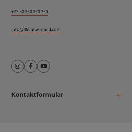
+43 50 360 360 360
info@360alpenland.com
Instagram
Facebook
YouTube
Kontaktformular
Kont