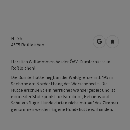
Nr. 85
in Google Map
in Apple
4575
Roßleithen
Herzlich Willkommen bei der ÖAV-Dümlerhütte in
Roßleithen!
Die Dümlerhütte liegt an der Waldgrenze in 1.495 m
Seehöhe am Nordosthang des Warschenecks. Die
Hütte erschließt ein herrliches Wandergebiet und ist
ein idealer Stützpunkt für Familien-, Betriebs und
Schulausflüge. Hunde dürfen nicht mit auf das Zimmer
genommen werden. Eigene Hundehütte vorhanden.