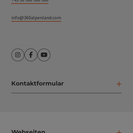
info@360alpenland.com
Instagram
Facebook
YouTube
Kontaktformular
Kont
Webseiten
Web