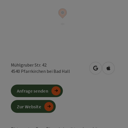
Mühlgruber Str. 42
in Google Maps
in Apple 
4540
Pfarrkirchen bei Bad Hall
Anfrage senden
Zur Website