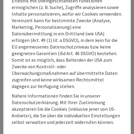
Erlebnis mit uneingeschränkten Funktionen
ermöglichen (z. B. Suche), Zugriffe analysieren sowie
Mehr Entdecken
Inhalte personalisieren, wofür wir Cookies verwenden.
Vereinzelt kann für bestimmte Zwecke (Analyse,
Marketing, Personalisierung) eine
Datenübermittlung in ein Drittland (wie USA)
erfolgen (Art. 49 (1) lit. a DSGVO), in dem kein für die
EU angemessenes Datenschutzniveau bzw. keine
Beitrag merken
Beitrag drucken
geeigneten Garantien (iSd Art. 46 DSGVO) bestehen.
Somit ist es möglich, dass Behörden der USA zum
zum Merkzettel
In der Nähe
Zwecke von Kontroll- oder
Überwachungsmaßnahmen auf übermittelte Daten
PDF erstellen
zugreifen und keine wirksamen Rechtsmittel
dagegen zur Verfügung stehen.
powered by
TOURDATA
Änderung vorschlagen
Nähere Informationen finden Sie in unserer
Datenschutzerklärung. Mit Ihrer Zustimmung
akzeptieren Sie die Cookies (inklusive jener von US-
Anbieter), die Sie über die individuellen Einstellungen
selbst verwalten und jederzeit widerrufen können.