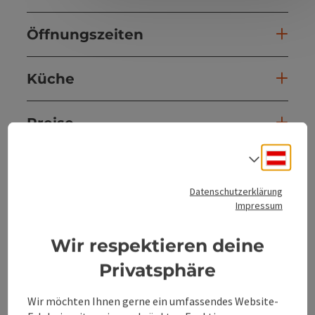
Öffnungszeiten
Küche
Preise
Deuts
Sprach
Anreise/Lage
Datenschutzerklärung
Impressum
Eignung
Wir respektieren deine
Barrierefreiheit
Privatsphäre
Mitgliedschaften
Wir möchten Ihnen gerne ein umfassendes Website-