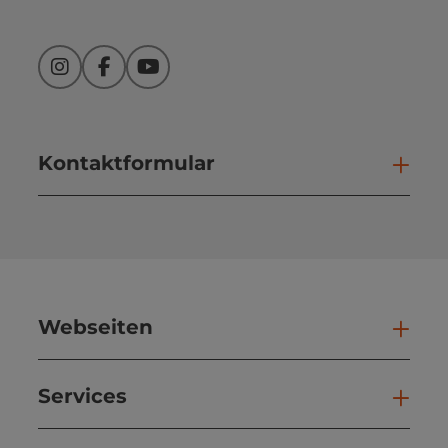
Instagram
Facebook
YouTube
Kontaktformular
Kont
Webseiten
Web
Services
Ser