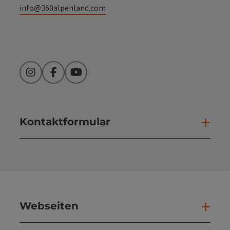
info@360alpenland.com
Instagram
Facebook
YouTube
Kontaktformular
Kont
Webseiten
Web