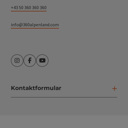
+43 50 360 360 360
info@360alpenland.com
Instagram
Facebook
YouTube
Kontaktformular
Kont