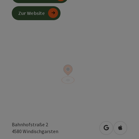
Zur Website
Bahnhofstraße 2
in Google Map
in Apple
4580
Windischgarsten