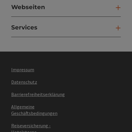
Webseiten
Web
Services
Ser
Impressum
Datenschutz
Barrierefreiheitserklärung
Allgemeine
Geschäftsbedingungen
Reiseversicherung -
Hotelstorno