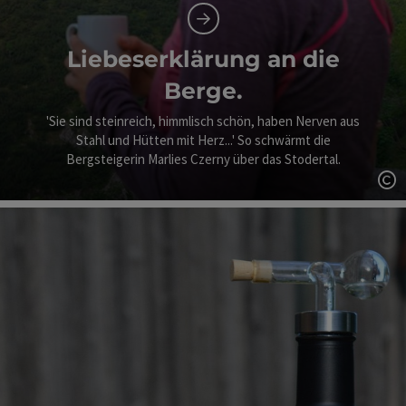
Liebeserklärung an die
Berge.
'Sie sind steinreich, himmlisch schön, haben Nerven aus
Stahl und Hütten mit Herz...' So schwärmt die
Bergsteigerin Marlies Czerny über das Stodertal.
Co