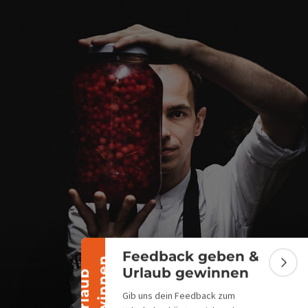
Banner einklappen
Feedback geben &
n
Bann
Urlaub gewinnen
U
r
l
a
u
b
g
e
w
i
n
n
e
Gib uns dein Feedback zum