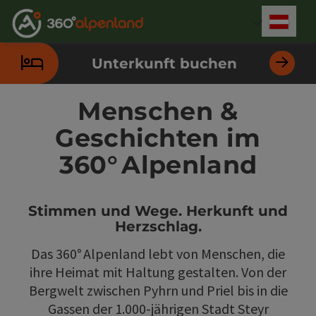
Accesskey
Accesskey
Accesskey
Accesskey
Accesskey
Accesskey
Accesskey
Accesskey
Zum Inhalt
Zur Navigation
Zum Seitenanfang
Zur Kontaktseite
Zur Suche
Zum Impressum
Zu den Hinweisen zur Bedienung der Website
Zur Startseite
[4]
[0]
[7]
[1]
[5]
[3]
[2]
[6]
Deut
Sprach
Unterkunft buchen
Menschen &
Geschichten im
360° Alpenland
Stimmen und Wege. Herkunft und
Herzschlag.
Das 360° Alpenland lebt von Menschen, die
ihre Heimat mit Haltung gestalten. Von der
Bergwelt zwischen Pyhrn und Priel bis in die
Gassen der 1.000-jährigen Stadt Steyr