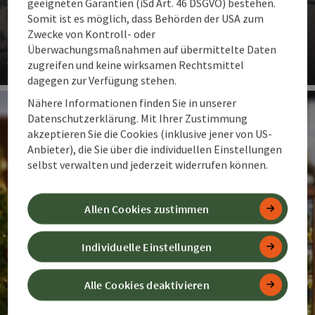
geeigneten Garantien (iSd Art. 46 DSGVO) bestehen.
Ob Vincent Kriechmayr, Elisa Mörzinger oder Hannes
Somit ist es möglich, dass Behörden der USA zum
Trinkl: Die Aushängeschilder des österreichischen
Zwecke von Kontroll- oder
Skisports starteten ihre erfolgreiche Laufbahn allesamt
Überwachungsmaßnahmen auf übermittelte Daten
in der Region Pyhrn-Priel.
zugreifen und keine wirksamen Rechtsmittel
dagegen zur Verfügung stehen.
Co
Nähere Informationen finden Sie in unserer
Datenschutzerklärung. Mit Ihrer Zustimmung
akzeptieren Sie die Cookies (inklusive jener von US-
Anbieter), die Sie über die individuellen Einstellungen
selbst verwalten und jederzeit widerrufen können.
Allen Cookies zustimmen
Individuelle Einstellungen
Alle Cookies deaktivieren