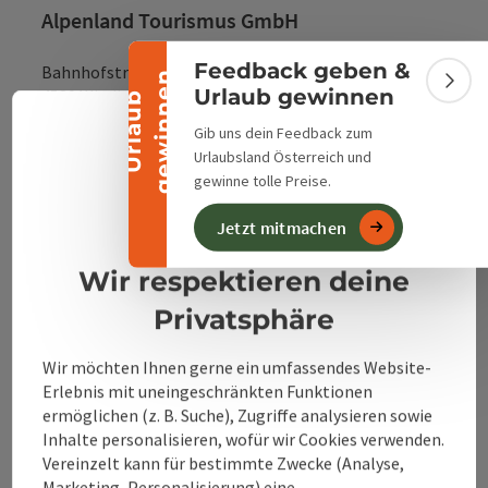
Banner einklappen
Alpenland Tourismus GmbH
Feedback geben &
Bahnhofstraße 2
n
Bann
Urlaub gewinnen
4580 Windischgarsten
U
r
l
a
u
b
g
e
w
i
n
n
e
Gib uns dein Feedback zum
Deuts
Sprach
Urlaubsland Österreich und
+43 50 360 360 360
gewinne tolle Preise.
Datenschutzerklärung
Impressum
info@360alpenland.com
Jetzt mitmachen
Wir respektieren deine
Privatsphäre
Wir möchten Ihnen gerne ein umfassendes Website-
Instagram
Facebook
YouTube
Erlebnis mit uneingeschränkten Funktionen
ermöglichen (z. B. Suche), Zugriffe analysieren sowie
Inhalte personalisieren, wofür wir Cookies verwenden.
Vereinzelt kann für bestimmte Zwecke (Analyse,
Kontaktformular
Marketing, Personalisierung) eine