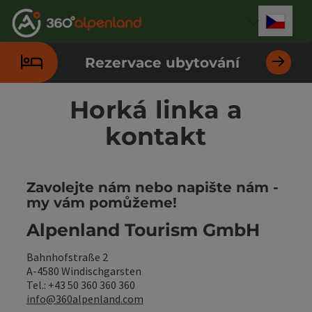
Accesskey
Accesskey
Accesskey
Accesskey
Accesskey
Accesskey
Accesskey
Accesskey
Obsah
Navigace
Začátek stránky
Kontakt
Hledám
Impressum
Pokyny k používání webové stránky
Úvodní strana
[0]
[4]
[3]
[1]
[5]
[7]
[2]
[6]
Cesky
Volba 
Rezervace ubytování
Horká linka a
kontakt
Zavolejte nám nebo napište nám -
my vám pomůžeme!
Alpenland Tourism GmbH
Bahnhofstraße 2
A-4580 Windischgarsten
Tel.: +43 50 360 360 360
info@360alpenland.com