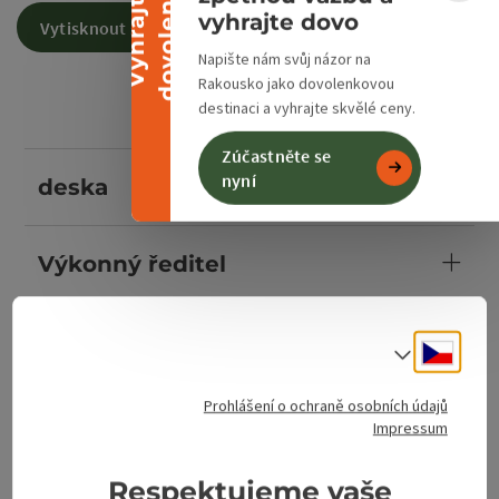
u
V
y
h
r
a
j
t
e
d
o
v
o
l
e
n
o
vyhrajte dovo
Vytisknout seznam kontaktních partnerů
Napište nám svůj názor na
Rakousko jako dovolenkovou
destinaci a vyhrajte skvělé ceny.
Zúčastněte se
nyní
deska
Výkonný ředitel
Organizační management
Cesky
Volba j
Prohlášení o ochraně osobních údajů
Informace pro hosty
Impressum
Respektujeme vaše
Verhuurdersdiensten