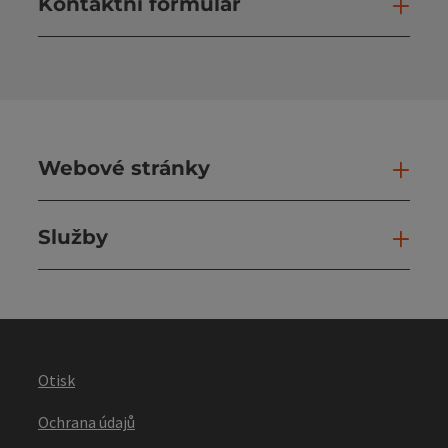
Kontaktní formulář
Otev
Webové stránky
Web
Služby
Slu
Otisk
Ochrana údajů