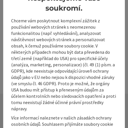
soukromí.
Místní turistická fóra
Chceme vám poskytnout komplexní zážitek z
používání webových stránek s neomezenou
funkcionalitou (např. vyhledávání), analyzovat
Vývoj produktů a výsledků
návštěvnost webových stránek a personalizovat
obsah, k čemuž používáme soubory cookie. V
některých případech mohou být data převedena do
Marketing & Kommunikation
třetí země (například do USA) pro specifické účely
(analýza, marketing, personalizace) (čl. 49 (1) písm. a
GDPR), kde neexistuje odpovídající úroveň ochrany
údajů jako v EU nebo nejsou k dispozici vhodné záruky
(ve smyslu čl. 46 GDPR). Proto je možné, že orgány
USA budou mít přístup k přeneseným údajům za
účelem kontrolních nebo sledovacích opatření a proti
tomu neexistují žádné účinné právní prostředky
nápravy.
Kontakt
Více informací naleznete v našich zásadách ochrany
osobních údajů. Souhlasem přijímáte soubory cookie