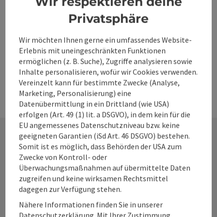
Wir respektieren deine
ab der Haltestelle Freizeitpark/Pachleitner den
Tälerbus Hinterstoder in Richtung Polsterlucke bzw.
Privatsphäre
Baumschlagerreith benutzen.
Wir möchten Ihnen gerne ein umfassendes Website-
Erlebnis mit uneingeschränkten Funktionen
Fahrpläne
ermöglichen (z. B. Suche), Zugriffe analysieren sowie
Inhalte personalisieren, wofür wir Cookies verwenden.
Vereinzelt kann für bestimmte Zwecke (Analyse,
Marketing, Personalisierung) eine
Datenübermittlung in ein Drittland (wie USA)
erfolgen (Art. 49 (1) lit. a DSGVO), in dem kein für die
EU angemessenes Datenschutzniveau bzw. keine
geeigneten Garantien (iSd Art. 46 DSGVO) bestehen.
Somit ist es möglich, dass Behörden der USA zum
Kontakt
Zwecke von Kontroll- oder
Überwachungsmaßnahmen auf übermittelte Daten
zugreifen und keine wirksamen Rechtsmittel
dagegen zur Verfügung stehen.
Alpenland Tourismus GmbH
Nähere Informationen finden Sie in unserer
Datenschutzerklärung. Mit Ihrer Zustimmung