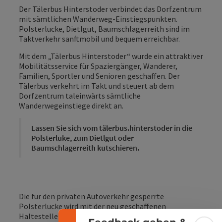
Der Tälerbus Hinterstoder verbindet das Dorfzentrum
mit sämtlichen Wanderweg-Einstiegspunkten.
Polsterlucke, Dietlgut, Baumschlagerreith sind im
Taktverkehr sanftmobil und bequem erreichbar.
Mit dem „Tälerbus Hinterstoder“ wurde ein attraktiver
Mobilitätsservice für Spaziergänger, Wanderer,
Familien, Sportler und Senioren geschaffen. Der
Tälerbus verkehrt im Takt und steuert ab dem
Dorfzentrum taleinwärts sämtliche
Wanderwegeinstiege direkt an.
Lassen Sie sich vom tälerbus.hinterstoder in die
Polsterluke, zum Dietlgut oder
Baumschlagerreith kutschieren.
Banner einklappen
Die für den privaten Autoverkehr gesperrte
Polsterlucke wird mit der neu geschaffenen
Haltestelle „Polsterstüberl“ direkt angefahren. Durch