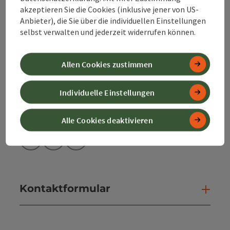
Bahnhofstraße 2
akzeptieren Sie die Cookies (inklusive jener von US-
4580 Windischgarsten
Anbieter), die Sie über die individuellen Einstellungen
selbst verwalten und jederzeit widerrufen können.
+43 50 360 360 360
Allen Cookies zustimmen
info@360alpenland.com
Individuelle Einstellungen
Alle Cookies deaktivieren
Instagram
Facebook
YouTube
Kontaktformular
Kont