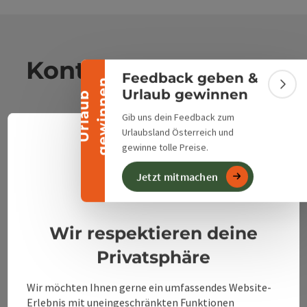
Banner einklappen
Kontakt
Feedback geben &
n
Bann
Urlaub gewinnen
U
r
l
a
u
b
g
e
w
i
n
n
e
Gib uns dein Feedback zum
Alpenland Tourismus GmbH
Urlaubsland Österreich und
Deuts
gewinne tolle Preise.
Sprach
Bahnhofstraße 2
4580 Windischgarsten
Jetzt mitmachen
Datenschutzerklärung
Impressum
+43 50 360 360 360
Wir respektieren deine
Privatsphäre
info@360alpenland.com
Wir möchten Ihnen gerne ein umfassendes Website-
Erlebnis mit uneingeschränkten Funktionen