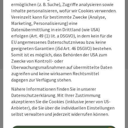
ermöglichen (z. B. Suche), Zugriffe analysieren sowie
Inhalte personalisieren, wofür wir Cookies verwenden.
Instagram
Facebook
YouTube
Vereinzelt kann für bestimmte Zwecke (Analyse,
Marketing, Personalisierung) eine
Datenübermittlung in ein Drittland (wie USA)
erfolgen (Art. 49 (1) lit. a DSGVO), in dem kein für die
Kontaktformular
EU angemessenes Datenschutzniveau bzw. keine
geeigneten Garantien (iSd Art. 46 DSGVO) bestehen.
Kont
Somit ist es möglich, dass Behörden der USA zum
Zwecke von Kontroll- oder
Überwachungsmaßnahmen auf übermittelte Daten
zugreifen und keine wirksamen Rechtsmittel
dagegen zur Verfügung stehen.
Webseiten
Web
Nähere Informationen finden Sie in unserer
Datenschutzerklärung. Mit Ihrer Zustimmung
akzeptieren Sie die Cookies (inklusive jener von US-
Services
Anbieter), die Sie über die individuellen Einstellungen
Ser
selbst verwalten und jederzeit widerrufen können.