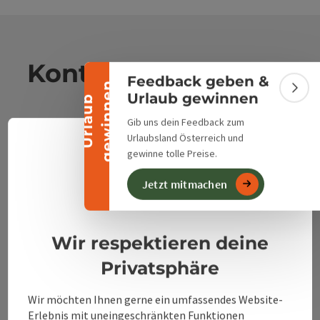
Banner einklappen
Kontakt
Feedback geben &
n
Bann
Urlaub gewinnen
U
r
l
a
u
b
g
e
w
i
n
n
e
Gib uns dein Feedback zum
Alpenland Tourismus GmbH
Urlaubsland Österreich und
Deuts
gewinne tolle Preise.
Sprach
Bahnhofstraße 2
4580 Windischgarsten
Jetzt mitmachen
Datenschutzerklärung
Impressum
+43 50 360 360 360
Wir respektieren deine
Privatsphäre
info@360alpenland.com
Wir möchten Ihnen gerne ein umfassendes Website-
Erlebnis mit uneingeschränkten Funktionen