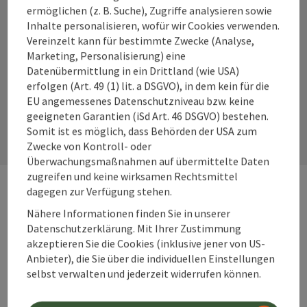
ermöglichen (z. B. Suche), Zugriffe analysieren sowie
Inhalte personalisieren, wofür wir Cookies verwenden.
Instagram
Facebook
YouTube
Vereinzelt kann für bestimmte Zwecke (Analyse,
Marketing, Personalisierung) eine
Datenübermittlung in ein Drittland (wie USA)
erfolgen (Art. 49 (1) lit. a DSGVO), in dem kein für die
Kontaktformular
EU angemessenes Datenschutzniveau bzw. keine
geeigneten Garantien (iSd Art. 46 DSGVO) bestehen.
Kont
Somit ist es möglich, dass Behörden der USA zum
Zwecke von Kontroll- oder
Überwachungsmaßnahmen auf übermittelte Daten
zugreifen und keine wirksamen Rechtsmittel
dagegen zur Verfügung stehen.
Webseiten
Web
Nähere Informationen finden Sie in unserer
Datenschutzerklärung. Mit Ihrer Zustimmung
akzeptieren Sie die Cookies (inklusive jener von US-
Services
Anbieter), die Sie über die individuellen Einstellungen
Ser
selbst verwalten und jederzeit widerrufen können.