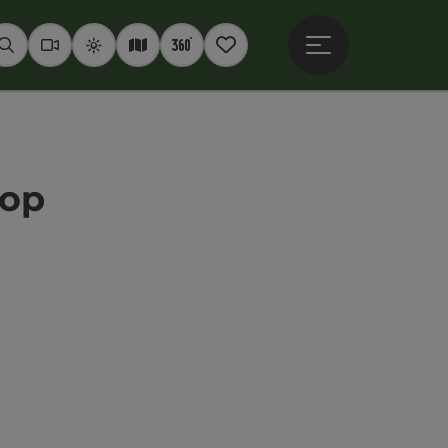
Hauptmenü öffne
Suchen
Webcams
Wetter
Interaktive Karte
360° Panoramen
Merkzettel
hop