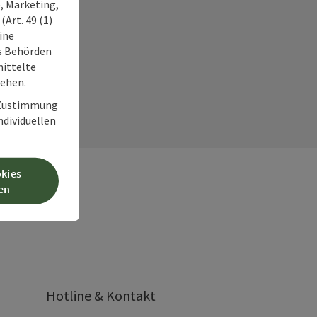
, Marketing,
Art. 49 (1)
ine
ss Behörden
ittelte
tehen.
r Zustimmung
individuellen
okies
en
Hotline & Kontakt