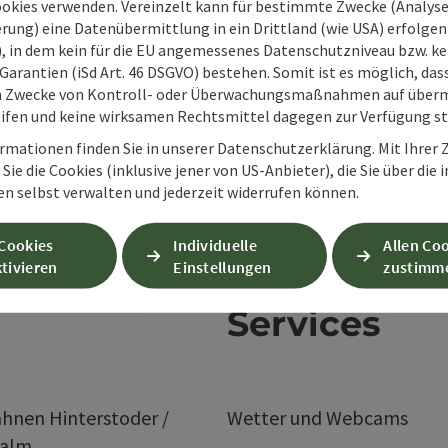
ookies verwenden. Vereinzelt kann für bestimmte Zwecke (Analyse
rung) eine Datenübermittlung in ein Drittland (wie USA) erfolgen (
O), in dem kein für die EU angemessenes Datenschutzniveau bzw. ke
Garantien (iSd Art. 46 DSGVO) bestehen. Somit ist es möglich, da
m Zwecke von Kontroll- oder Überwachungsmaßnahmen auf überm
ifen und keine wirksamen Rechtsmittel dagegen zur Verfügung s
rmationen finden Sie in unserer Datenschutzerklärung. Mit Ihre
Sie die Cookies (inklusive jener von US-Anbieter), die Sie über die 
en selbst verwalten und jederzeit widerrufen können.
 Cookies
Individuelle
Allen Co
tivieren
Einstellungen
zustimm
Services
hnen Hinterstoder /
Wetter und Webcams
ralm