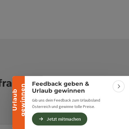
Banner einklappen
frage
Feedback geben &
n
Bann
Urlaub gewinnen
U
r
l
a
u
b
g
e
w
i
n
n
e
Gib uns dein Feedback zum Urlaubsland
Österreich und gewinne tolle Preise.
Jetzt mitmachen
E-Mail
*