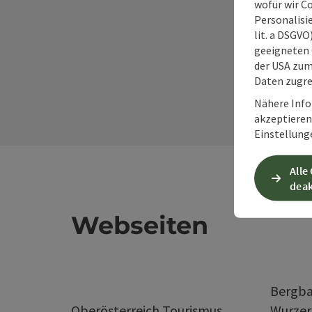
wofür wir C
Personalisie
lit. a DSGV
geeigneten 
der USA zu
Daten zugre
Nähere Info
akzeptieren 
Einstellung
Alle
deak
Webseiten
Bergba
Oberösterreich Tourismus
Wurze