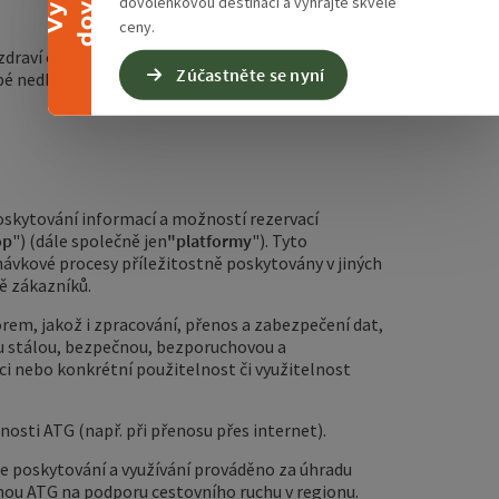
dovolenkovou destinaci a vyhrajte skvělé
ceny.
draví osob - jsou však v případech lehké
Zúčastněte se nyní
bé nedbalosti.
Pokud je odpovědnost společnosti
oskytování informací a možností rezervací
op
") (dále společně jen
"platformy
"). Tyto
ávkové procesy příležitostně poskytovány v jiných
ě zákazníků.
rem, jakož i zpracování, přenos a zabezpečení dat,
u stálou, bezpečnou, bezporuchovou a
i nebo konkrétní použitelnost či využitelnost
osti ATG (např. při přenosu přes internet).
 je poskytování a využívání prováděno za úhradu
nou ATG na podporu cestovního ruchu v regionu.