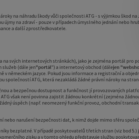
ároky na náhradu škody vůči společnosti ATG - s výjimkou škod na z
kou újmy na zdraví - pouze v případech úmyslného jednání nebo hru
tnance a další zprostředkovatele
.
 na svých internetových stránkách), jako je zejména portál pro p
h služeb (dále jen
"portál
") a internetový obchod (dále
jen "websh
ě v německém jazyce. Pokud jsou informace a registrační a objedn
ou společností ATG, která nezakládá žádné právní nároky na stran
možnou a bezpečnou dostupnost a funkčnost jí provozovaných platfo
ATG však není povinna zajistit žádnou konkrétní (zejména žádno
ádný úspěch (např. neomezený funkční provoz, obchodní transakc
í nebo narušení bezpečnosti dat, k nimž dojde mimo sféru společn
níky bezplatné. V případě poskytovatelů třetích stran (viz bod 5.)
komerčního zisku a v tomto ohledu představuje službu poskytova