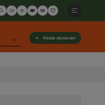
Otevřít hlavní men
Hledat
Webkamery
Počasí
Interaktivní mapa
360° panoramata
Poznámkový blok
Hledat ubytování