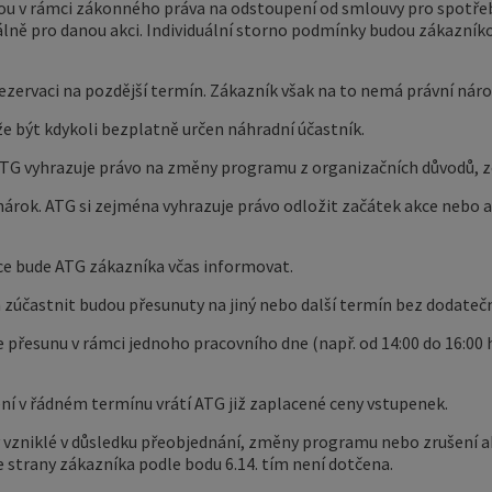
mkou v rámci zákonného práva na odstoupení od smlouvy pro spotřeb
lně pro danou akci. Individuální storno podmínky budou zákazník
ezervaci na pozdější termín. Zákazník však na to nemá právní náro
e být kdykoli bezplatně určen náhradní účastník.
ATG vyhrazuje právo na změny programu z organizačních důvodů, 
 nárok. ATG si zejména vyhrazuje právo odložit začátek akce nebo 
ce bude ATG zákazníka včas informovat.
h zúčastnit budou přesunuty na jiný nebo další termín bez dodate
ze přesunu v rámci jednoho pracovního dne (např. od 14:00 do 16:00
ení v řádném termínu vrátí ATG již zaplacené ceny vstupenek.
y vzniklé v důsledku přeobjednání, změny programu nebo zrušení ak
strany zákazníka podle bodu 6.14. tím není dotčena.