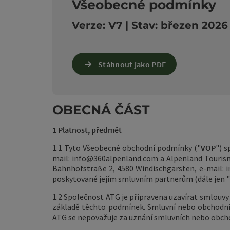
Všeobecné podmínky
Verze: V7 | Stav: březen 2026
Stáhnout jako PDF
OBECNÁ ČÁST
1 Platnost, předmět
1.1 Tyto Všeobecné obchodní podmínky ("
VOP
") 
mail:
info@360alpenland.com
a
Alpenland Touris
Bahnhofstraße 2, 4580 Windischgarsten, e-mail:
i
poskytované jejím smluvním partnerům (dále jen "
1.2 Společnost ATG je připravena uzavírat smlouv
základě těchto podmínek. Smluvní nebo obchodní 
ATG se nepovažuje za uznání smluvních nebo obch