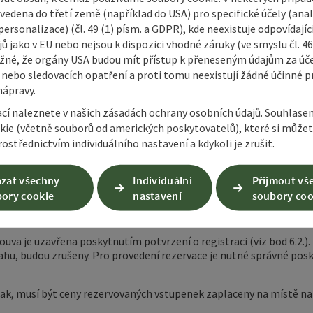
ni kontrolu jakéhokoli druhu, pokud jde o samotné poskytovatele 
vedena do třetí země (například do USA) pro specifické účely (anal
ch případů - neprovádí žádné revize ani kontroly tohoto obsahu.
ersonalizace) (čl. 49 (1) písm. a GDPR), kde neexistuje odpovídajíc
ů jako v EU nebo nejsou k dispozici vhodné záruky (ve smyslu čl. 4
žné, že orgány USA budou mít přístup k přeneseným údajům za ú
 nebo sledovacích opatření a proti tomu neexistují žádné účinné p
sti v souvislosti s rezervacemi a objednávkami akcí a zážitků, u n
nápravy.
bo je ihned zaplatit na portálu nebo přímo.
ací naleznete v našich zásadách ochrany osobních údajů. Souhlase
zákazníkovi v textové podobě (např. e-mailem, doručením faktury,
kie (včetně souborů od amerických poskytovatelů), které si může
ormuláře na portálu a kliknul na tlačítko "Rezervovat s povinností
ostřednictvím individuálního nastavení a kdykoli je zrušit.
 provozovně ATG. Toto potvrzení o registraci je považováno za do
zat všechny
Individuální
Přijmout vš
azníci možnost vytisknout si text smlouvy během procesu registrac
ory cookie
nastavení
soubory coo
e bez udání důvodu odmítnout jakýkoli návrh zákazníka na uzavře
uva je uzavřena poskytnutím potvrzení o registraci (viz bod 6.2.)
úvahu, budou zrušeny. Pro provedení rezervace je nutné správné po
ak, musí být ceny rezervovaných vstupenek zaplaceny na místě na 