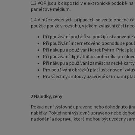
1.3 VOP jsou k dispozici v elektronické podobě n
paměťové médium.
1.4 V níže uvedených případech se vedle obecné čá
použije pouze v rozsahu, v jakém zvláštní části n
Při používání portálů se použijí ustanovení Zv
Při používání internetového obchodu se použi
Při nákupu a používání karet Pyhrn-Priel plat
Při používání digitálního společníka pro dovo
Při nákupu a používání zaměstnanecké karty 
Pro používání obrázků platí ustanovení zvlá
Pro všechny smlouvy uzavřené s firmami plat
2 Nabídky, ceny
Pokud není výslovně upraveno nebo dohodnuto jina
nabídky. Pokud není výslovně upraveno nebo dohodn
na dodání a dopravu, které mohou být uvedeny sa