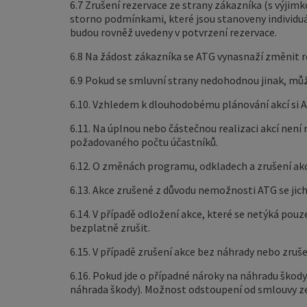
6.7 Zrušení rezervace ze strany zákazníka (s výji
storno podmínkami, které jsou stanoveny individuá
budou rovněž uvedeny v potvrzení rezervace.
6.8 Na žádost zákazníka se ATG vynasnaží změnit r
6.9 Pokud se smluvní strany nedohodnou jinak, můž
6.10. Vzhledem k dlouhodobému plánování akcí si 
6.11. Na úplnou nebo částečnou realizaci akcí není
požadovaného počtu účastníků.
6.12. O změnách programu, odkladech a zrušení ak
6.13. Akce zrušené z důvodu nemožnosti ATG se jic
6.14. V případě odložení akce, které se netýká pou
bezplatně zrušit.
6.15. V případě zrušení akce bez náhrady nebo zruš
6.16. Pokud jde o případné nároky na náhradu škod
náhrada škody). Možnost odstoupení od smlouvy ze 