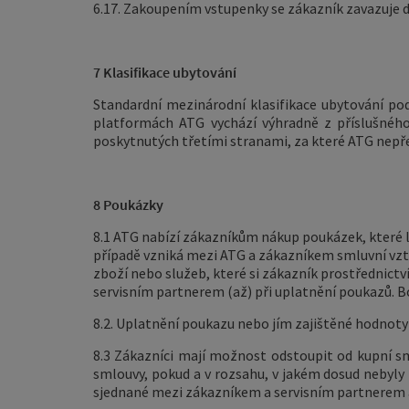
6.17. Zakoupením vstupenky se zákazník zavazuje d
7 Klasifikace ubytování
Standardní mezinárodní klasifikace ubytování po
platformách ATG vychází výhradně z příslušného
poskytnutých třetími stranami, za které ATG nepře
8 Poukázky
8.1 ATG nabízí zákazníkům nákup poukázek, které l
případě vzniká mezi ATG a zákazníkem smluvní vz
zboží nebo služeb, které si zákazník prostřednict
servisním partnerem (až) při uplatnění poukazů.
B
8.2. Uplatnění poukazu nebo jím zajištěné hodnoty 
8.3 Zákazníci mají možnost odstoupit od kupní s
smlouvy, pokud a v rozsahu, v jakém dosud nebyly 
sjednané mezi zákazníkem a servisním partnerem a