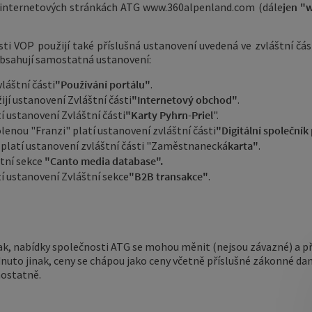
a internetových stránkách ATG
www.360alpenland.com
(dále
jen "
sti VOP použijí také příslušná ustanovení uvedená ve zvláštní čá
eobsahují samostatná ustanovení:
láštní části
"Používání portálu"
.
jí ustanovení Zvláštní části
"Internetový obchod"
.
í ustanovení Zvláštní části
"Karty Pyhrn-Priel
".
lenou "Franzi" platí ustanovení zvláštní části
"Digitální společní
platí ustanovení zvláštní části "Zaměstnanecká
karta"
.
štní sekce
"Canto media database".
í ustanovení Zvláštní sekce
"B2B transakce"
.
k, nabídky společnosti ATG se mohou měnit (nejsou závazné) a pře
uto jinak, ceny se chápou jako ceny včetně příslušné zákonné daně
mostatně.