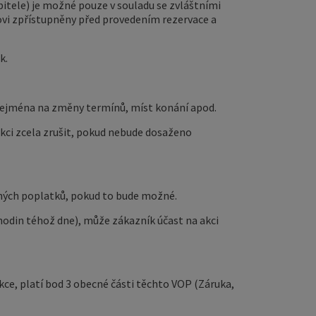
itele) je možné pouze v souladu se zvláštními
ovi zpřístupněny před provedením rezervace a
k.
zejména na změny termínů, míst konání apod.
akci zcela zrušit, pokud nebude dosaženo
čných poplatků, pokud to bude možné.
 hodin téhož dne), může zákazník účast na akci
ce, platí bod 3 obecné části těchto VOP (Záruka,