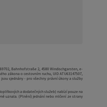
69702, Bahnhofstraße 2, 4580 Windischgarsten, e-
ského zákona o cestovním ruchu, UID ATU63147507,
m jsou sjednány - pro všechny právní úkony a služby
doplňkových a dodatečných služeb) nabízí pouze na
ě uznala. (Plnění) jednání nebo mlčení ze strany