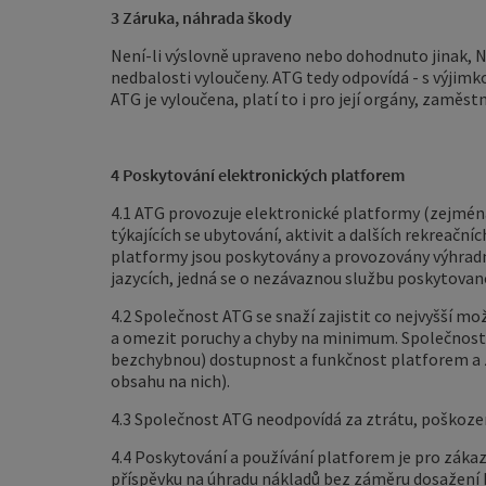
3 Záruka, náhrada škody
Není-li výslovně upraveno nebo dohodnuto jinak,
N
nedbalosti vyloučeny. ATG tedy odpovídá - s výjim
ATG
je vyloučena, platí to i pro její orgány, zaměs
4 Poskytování elektronických platforem
4.1 ATG provozuje elektronické platformy (zejména
týkajících se ubytování, aktivit a dalších rekreačníc
platformy jsou poskytovány a provozovány výhradn
jazycích, jedná se o nezávaznou službu poskytovan
4.2 Společnost ATG se snaží zajistit co nejvyšší 
a omezit poruchy a chyby na minimum. Společnost 
bezchybnou) dostupnost a funkčnost platforem a ž
obsahu na nich).
4.3 Společnost ATG neodpovídá za ztrátu, poškozen
4.4 Poskytování a používání platforem je pro zákaz
příspěvku na úhradu nákladů bez záměru dosažení 