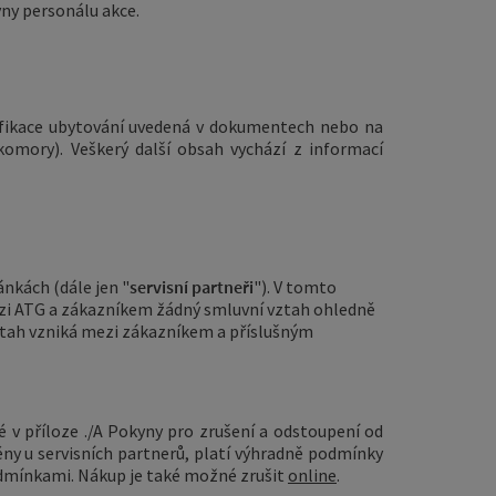
yny personálu akce.
sifikace ubytování uvedená v dokumentech nebo na
omory). Veškerý další obsah vychází z informací
nkách (dále jen "
servisní partneři
"). V tomto
zi ATG a zákazníkem žádný smluvní vztah ohledně
vztah vzniká mezi zákazníkem a příslušným
v příloze ./A Pokyny pro zrušení a odstoupení od
ěny u servisních partnerů, platí výhradně podmínky
odmínkami. Nákup je také možné zrušit
online
.