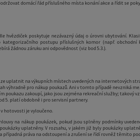
održovat domácí řád příslušného místa konání akce a řídit se pok
dle hvězdiček poskytuje nezávazný údaj o úrovni ubytování. Kla
 kategorizačního postupu příslušných komor (např. obchodní k
bírá žádnou záruku ani odpovědnost (viz bod 5.3.).
ze uplatnit na výkupních místech uvedených na internetových strá
tah výhradně pro nákup poukazů. Ani v tomto případě nevzniká me
vím poukazu zakoupí, jako jsou zejména rekreační služby; takový 
od 5. platí obdobně i pro servisní partnery.
v hotovosti je vyloučeno.
mlouvy na nákup poukázek, pokud jsou splněny podmínky uvedené 
poukázky uplatněny. V rozsahu, v jakém již byly poukázky uplatn
 případná práva na odstoupení a zrušení se řídí rovněž těmito p