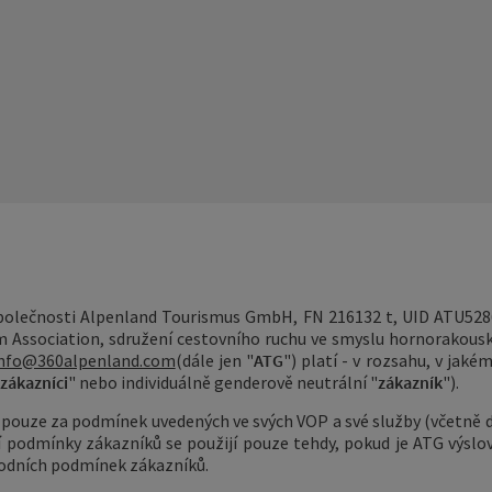
společnosti Alpenland Tourismus GmbH, FN 216132 t, UID ATU528
m Association, sdružení cestovního ruchu ve smyslu hornorakou
nfo@360alpenland.com
(dále jen "
ATG
") platí - v rozsahu, v jaké
zákazníci
" nebo individuálně genderově neutrální "
zákazník
").
y pouze za podmínek uvedených ve svých VOP a své služby (včetně 
podmínky zákazníků se použijí pouze tehdy, pokud je ATG výslovn
odních podmínek zákazníků.