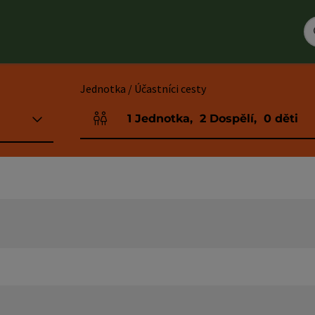
Jednotka / Účastníci cesty
1
Jednotka
,
2
Dospělí
,
0
děti
Počet jednotek a polí pro osoby