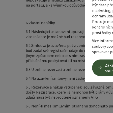
neposkytuje a nedluží zákazníkovi žádnou revizi a
být data pře
na portálu, a - s výjimkou odůvodněných jednotlivý
marketing, p
ochrany údaj
Proto je mo
6 Vlastní nabídky
kontrolních
6.1 Následující ustanovení upravují práva a povinno
prostředky 
vlastní akce je možné buď rezervovat vstupenky, ne
Více inform
6.2 Smlouva je uzavřena potvrzením ze strany ATG 
soubory coo
buď zadal své registrační údaje do registračního f
spravovat pr
jiným způsobem nebo se s nimi seznámil na místě v
příslušnému poskytovateli na místě.
Zaká
6.3 U online rezervací a online rezervací mají zák
soub
6.4 Na uzavření smlouvy není žádný nárok. ATG můž
6.5 Rezervace a nákup vstupenek jsou závazné. Smlo
došly. Registrace, které již nemohou být brány v 
údajů musí být neprodleně oznámeny ATG.
6.6 Není-li mezi smluvními stranami dohodnuto jin