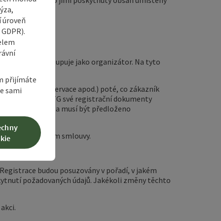
třetích stran nebo jimi poskytnutý obsah umístěný
ýza,
í úroveň
6 GDPR).
čelem
rávní
ichž ATG sama vystupuje jako organizátor. Na tyto
m přijímáte
 potvrzením rezervace apod.) poté, co zákazník
te sami
 platby", zaslal ATG své registrační dokumenty
klad o rezervaci a musí být předloženo
echny
e a před uzavřením smlouvy.
kie
ní smlouvy.
. Registrace budou posuzovány v pořadí, v jakém
skytnutí požadovaných údajů. Jakékoli změny těchto
akci.