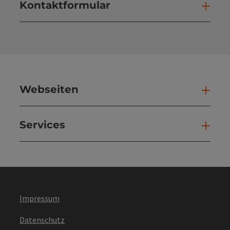
Kontaktformular
Kont
Webseiten
Web
Services
Ser
Impressum
Datenschutz