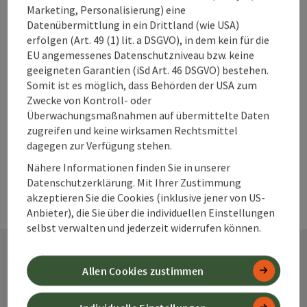
Beitrag merken
Beitrag drucken
Marketing, Personalisierung) eine
Datenübermittlung in ein Drittland (wie USA)
zum Merkzettel
erfolgen (Art. 49 (1) lit. a DSGVO), in dem kein für die
In der Nähe
EU angemessenes Datenschutzniveau bzw. keine
geeigneten Garantien (iSd Art. 46 DSGVO) bestehen.
PDF erstellen
Somit ist es möglich, dass Behörden der USA zum
Zwecke von Kontroll- oder
powered by
TOURDATA
Änderung vorschlagen
Überwachungsmaßnahmen auf übermittelte Daten
zugreifen und keine wirksamen Rechtsmittel
dagegen zur Verfügung stehen.
Nähere Informationen finden Sie in unserer
Datenschutzerklärung. Mit Ihrer Zustimmung
akzeptieren Sie die Cookies (inklusive jener von US-
Anbieter), die Sie über die individuellen Einstellungen
selbst verwalten und jederzeit widerrufen können.
Allen Cookies zustimmen
Kontakt