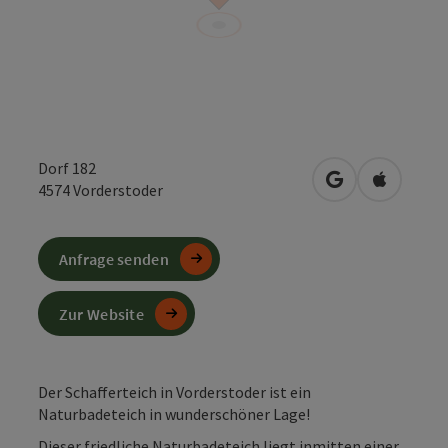
Dorf 182
in Google Maps
in Apple 
4574
Vorderstoder
Anfrage senden
Zur Website
Der Schafferteich in Vorderstoder ist ein
Naturbadeteich in wunderschöner Lage!
Dieser friedliche Naturbadeteich liegt inmitten einer