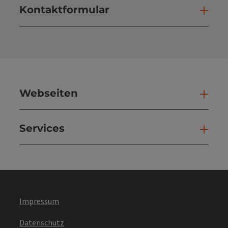
Kontaktformular
Kont
Webseiten
Web
Services
Ser
Impressum
Datenschutz