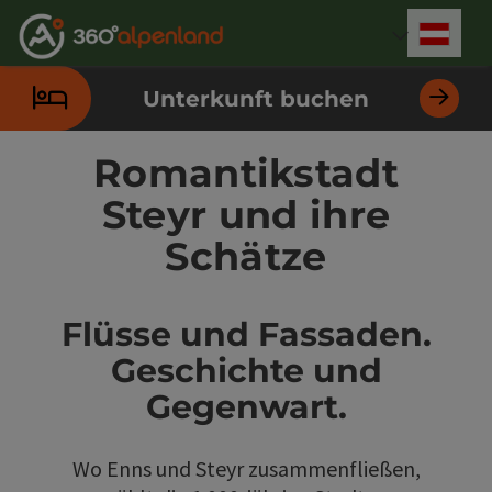
Accesskey
Accesskey
Accesskey
Accesskey
Accesskey
Accesskey
Accesskey
Accesskey
Zum Inhalt
Zur Navigation
Zum Seitenanfang
Zur Kontaktseite
Zur Suche
Zum Impressum
Zu den Hinweisen zur Bedienung der Website
Zur Startseite
[4]
[0]
[7]
[1]
[5]
[3]
[2]
[6]
Deut
Sprach
Unterkunft buchen
Romantikstadt
Steyr und ihre
Schätze
Flüsse und Fassaden.
Geschichte und
Gegenwart.
Wo Enns und Steyr zusammenfließen,