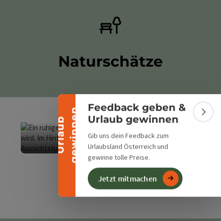
Banner einklappen
Naturschätze
Feedback geben &
n
Bann
Urlaub gewinnen
U
r
l
a
u
b
g
e
w
i
n
n
e
Gib uns dein Feedback zum
Urlaubsland Österreich und
Dambergwarte
Copyrig
gewinne tolle Preise.
nächste
Jetzt mitmachen