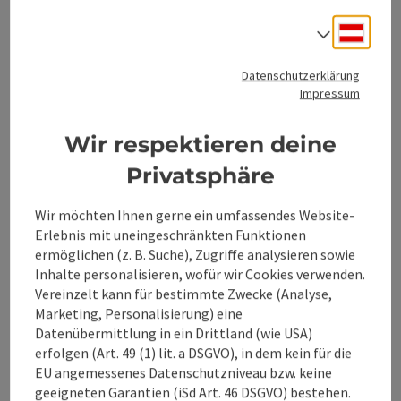
derzeit geschlossen
, öffnet MO um 06:00
Deuts
Sprach
Datenschutzerklärung
Beitrag merken
: CRAFTWERK Pub & Brauerei
Impressum
Wir respektieren deine
CRAFTWERK Pub &
Brauerei
Privatsphäre
Großraming
Wir möchten Ihnen gerne ein umfassendes Website-
Bar / Pub
Erlebnis mit uneingeschränkten Funktionen
ermöglichen (z. B. Suche), Zugriffe analysieren sowie
Das erste Braupub im Ennstal mit hauseigener Brauerei!
Inhalte personalisieren, wofür wir Cookies verwenden.
Vereinzelt kann für bestimmte Zwecke (Analyse,
Telefon
+43 7254 70600
Marketing, Personalisierung) eine
Öffnungszeiten
Dienstag geöffnet
Mittwoch geöffnet
Donnerstag geöffnet
Freitag geöffnet
Samstag geöffnet
Sonntag geöffnet
Feiertag geöffnet
DI
MI
DO
FR
SA
SO
FE
Datenübermittlung in ein Drittland (wie USA)
erfolgen (Art. 49 (1) lit. a DSGVO), in dem kein für die
EU angemessenes Datenschutzniveau bzw. keine
geeigneten Garantien (iSd Art. 46 DSGVO) bestehen.
Seite zurück
Seite 
1
…
7