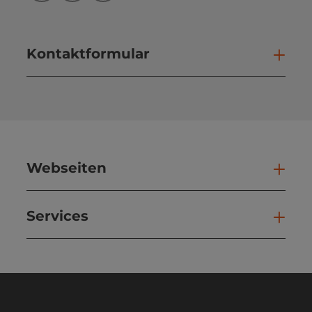
Kontaktformular
Kont
Webseiten
Web
Services
Ser