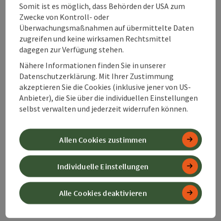
Somit ist es möglich, dass Behörden der USA zum
Zwecke von Kontroll- oder
Überwachungsmaßnahmen auf übermittelte Daten
zugreifen und keine wirksamen Rechtsmittel
dagegen zur Verfügung stehen.
Häufig gestellte Fragen
Nähere Informationen finden Sie in unserer
zur Gastronomie am
Datenschutzerklärung. Mit Ihrer Zustimmung
Sebaldsuweg:
akzeptieren Sie die Cookies (inklusive jener von US-
Anbieter), die Sie über die individuellen Einstellungen
selbst verwalten und jederzeit widerrufen können.
Allen Cookies zustimmen
Wo kann man am
Sebaldusweg
Individuelle Einstellungen
einkehren?
Alle Cookies deaktivieren
Welche