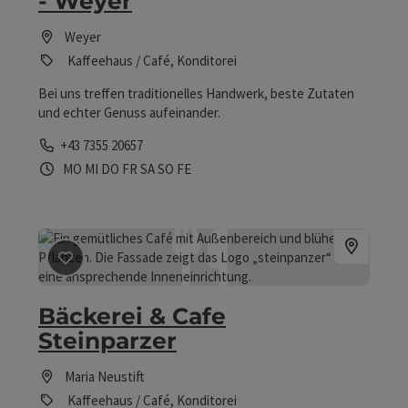
- Weyer
Weyer
Kaffeehaus / Café, Konditorei
Bei uns treffen traditionelles Handwerk, beste Zutaten
und echter Genuss aufeinander.
Telefon
+43 7355 20657
Öffnungszeiten
Montag geöffnet
Mittwoch geöffnet
Donnerstag geöffnet
Freitag geöffnet
Samstag geöffnet
Sonntag geöffnet
Feiertag geöffnet
MO
MI
DO
FR
SA
SO
FE
Beitrag merken
: Bäckerei & Cafe Steinparzer
Bäckerei & Cafe
Steinparzer
Maria Neustift
Kaffeehaus / Café, Konditorei