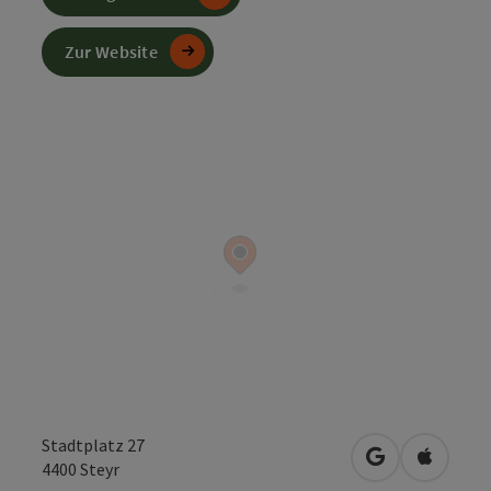
Zur Website
Stadtplatz 27
in Google Map
in Apple
4400
Steyr