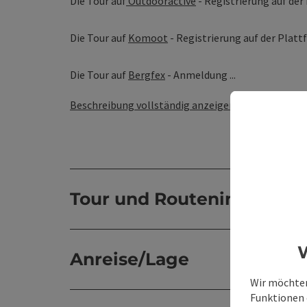
Die Tour auf
Outdooractive
- Registrierung auf der
Die Tour auf
Komoot
- Registrierung auf der Platt
Die Tour auf
Bergfex
- Anmeldung ...
Beschreibung vollständig anzeigen
Tour und Routeninformat
W
Anreise/Lage
Wir möchten
Funktionen e