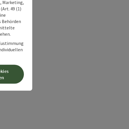
, Marketing,
Art. 49 (1)
ine
ss Behörden
ittelte
tehen.
r Zustimmung
individuellen
okies
en