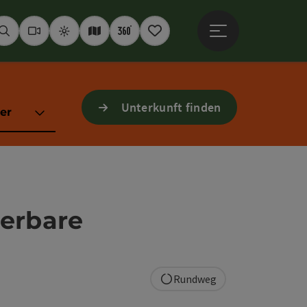
Hauptmenü öffne
Suchen
Webcams
Wetter
Interaktive Karte
360° Panoramen
Merkzettel
Unterkunft finden
er
derbare
Rundweg