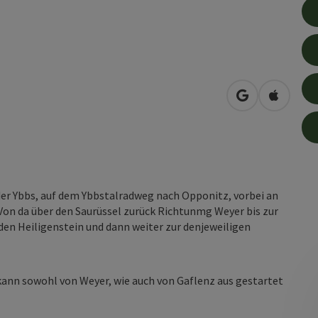
in Google Map
in Apple
der Ybbs, auf dem Ybbstalradweg nach Opponitz, vorbei an
on da über den Saurüssel zurück Richtunmg Weyer bis zur
 den Heiligenstein und dann weiter zur denjeweiligen
kann sowohl von Weyer, wie auch von Gaflenz aus gestartet