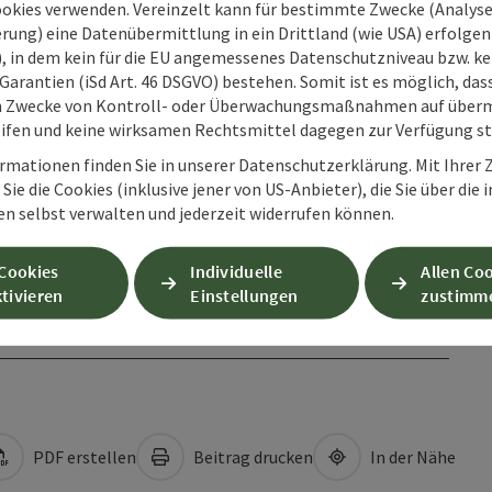
ookies verwenden. Vereinzelt kann für bestimmte Zwecke (Analyse
rung) eine Datenübermittlung in ein Drittland (wie USA) erfolgen (
O), in dem kein für die EU angemessenes Datenschutzniveau bzw. ke
Garantien (iSd Art. 46 DSGVO) bestehen. Somit ist es möglich, da
m Zwecke von Kontroll- oder Überwachungsmaßnahmen auf überm
ifen und keine wirksamen Rechtsmittel dagegen zur Verfügung s
rmationen finden Sie in unserer Datenschutzerklärung. Mit Ihre
Sie die Cookies (inklusive jener von US-Anbieter), die Sie über die 
en selbst verwalten und jederzeit widerrufen können.
 Cookies
Individuelle
Allen Co
tivieren
Einstellungen
zustimm
PDF erstellen
Beitrag drucken
In der Nähe