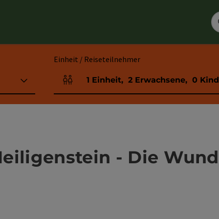
Einheit / Reiseteilnehmer
1
Einheit
,
2
Erwachsene
,
0
Kind
Einheitenanzahl und Personenfelder
eiligenstein - Die Wun