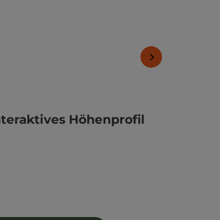
t öffnen
nächstes Element
nteraktives Höhenprofil