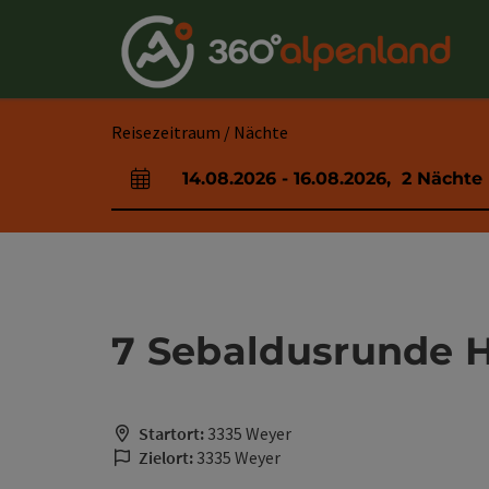
Accesskey
Accesskey
Accesskey
Accesskey
Accesskey
Accesskey
Accesskey
Accesskey
Zum Inhalt
Zur Navigation
Zum Seitenanfang
Zur Kontaktseite
Zur Suche
Zum Impressum
Zu den Hinweisen zur Bedienung der Website
Zur Startseite
[4]
[0]
[7]
[1]
[5]
[3]
[2]
[6]
Reisezeitraum / Nächte
14.08.2026
-
16.08.2026
,
2
Nächte
An- und Abreisefelder
7 Sebaldusrunde H
Startort:
3335 Weyer
Zielort:
3335 Weyer