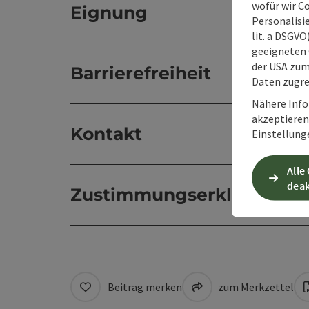
wofür wir C
Eignung
Personalisie
lit. a DSGV
geeigneten 
der USA zu
Barrierefreiheit
Daten zugre
Nähere Info
akzeptieren 
Kontakt
Einstellung
Alle
deak
Zustimmungserklärung
Beitrag merken
zum Merkzettel