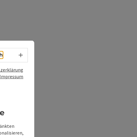
Sprachwahl - Menü öffnen
h
zerklärung
Impressum
re
ränkten
onalisieren,