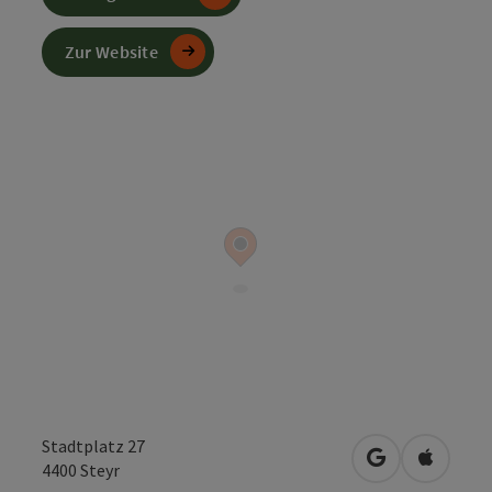
Zur Website
Stadtplatz 27
in Google Map
in Apple
4400
Steyr