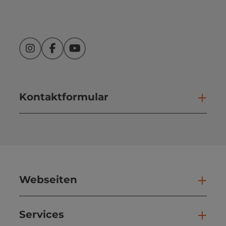
Instagram
Facebook
YouTube
Kontaktformular
Kont
Webseiten
Web
Services
Ser