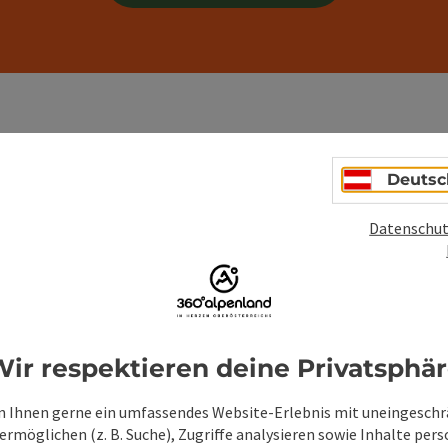
Deutsc
Nächtliche Himmelsabenteue
Datenschut
lebe hier deine unvergesslichen Sternenbeobachtung
ir respektieren deine Privatsphä
 Ihnen gerne ein umfassendes Website-Erlebnis mit uneingesch
rmöglichen (z. B. Suche), Zugriffe analysieren sowie Inhalte pers