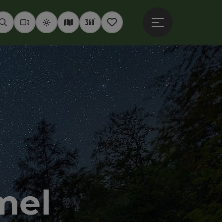
Hauptmenü öffne
Suchen
Webcams
Wetter
Interaktive Karte
360° Panoramen
Merkzettel
mel