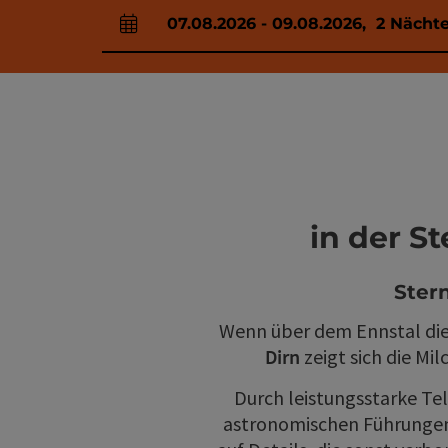
07.08.2026
-
09.08.2026
,
2
Nächt
An- und Abreisefelder
in der S
Ster
Wenn über dem Ennstal die N
Dirn
zeigt sich die Mi
Durch leistungsstarke Te
astronomischen Führungen 