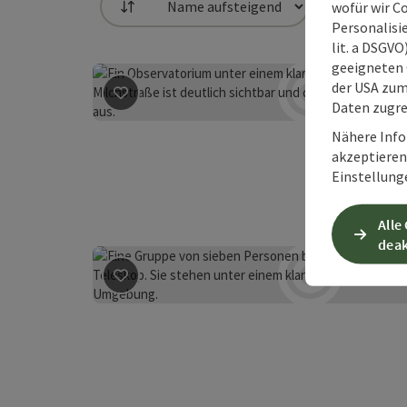
wofür wir C
Sortierung
Personalisie
lit. a DSGV
geeigneten 
der USA zu
Daten zugre
Beitrag merken
: Star Park Hohe Dirn - Reichr
Nähere Info
akzeptieren 
Einstellung
Alle
deak
Beitrag merken
: Sternwarte Hohe Dirn - Reic