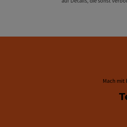
auf Details, die sonst ver
Mach mit 
T