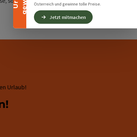
isse, sondern zum Gegenüber
Österreich und gewinne tolle Preise.
Jetzt mitmachen
en Urlaub!
n!