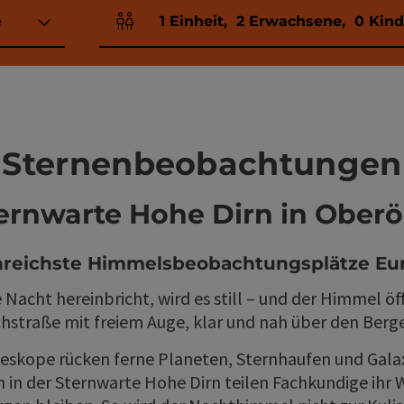
e
1
Einheit
,
2
Erwachsene
,
0
Kind
Einheitenanzahl und Personenfelder
Sternenbeobachtungen
ternwarte Hohe Dirn in Oberö
nreichste Himmelsbeobachtungsplätze Eu
acht hereinbricht, wird es still – und der Himmel öf
lchstraße mit freiem Auge, klar und nah über den Berg
leskope rücken ferne Planeten, Sternhaufen und Galaxi
in der Sternwarte Hohe Dirn teilen Fachkundige ihr W