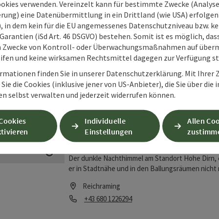
2
Ergebnisse
ookies verwenden. Vereinzelt kann für bestimmte Zwecke (Analyse
rung) eine Datenübermittlung in ein Drittland (wie USA) erfolgen (
O), in dem kein für die EU angemessenes Datenschutzniveau bzw. ke
Garantien (iSd Art. 46 DSGVO) bestehen. Somit ist es möglich, da
Star Park Hohe Dirn - 
m Zwecke von Kontroll- oder Überwachungsmaßnahmen auf überm
ifen und keine wirksamen Rechtsmittel dagegen zur Verfügung s
aming
Hier kann man in 1100 m Seehöhe unsere Galaxie -
Copyright öffnen
Orientierung am Sternenhimmel erlangen und die
rmationen finden Sie in unserer Datenschutzerklärung. Mit Ihre
Teleskop betrachten. Bei unseren öffentlichen 
Sie die Cookies (inklusive jener von US-Anbieter), die Sie über die 
Reichraming
Einführung die Erklärung der Orientierung am St
en selbst verwalten und jederzeit widerrufen können.
Öffnungszeiten
Montag geöffnet
Dienstag geöffnet
Mittwoch geöffnet
Donnerstag geöffnet
Freitag geöffnet
Samstag geöffnet
Sonntag geöffnet
Feiertag geöffnet
MO
DI
MI
DO
FR
SA
SO
FE
mit grünem Laser gezeigt. Wir werden je nach 
Sternenhimmel näher mit den Teleskopen beobach
 Cookies
Individuelle
Allen Co
Thema Astronomie zu beantworten.
tivieren
Einstellungen
zustimm
Sternwarte Hohe Dirn 
hraming
Der dunkle Nachthimmel am Standort Hohe Dirn, e
Copyright öffnen
er in Stadtnähe und in den Ballungsräumen nicht
durch das Teleskop, sondern auch viel astronom
Reichraming
Kontrollraum, in dem man die Himmelsobjekte auc
Telefon
+43 680 1226294
werden gerne auch Fragen zum Thema beantwor
Öffnungszeiten