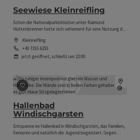
Seewiese Kleinreifling
Schon die Nationalparkinitiative unter Raimund
Hüttenbrenner hatte sich vehement für eine Nutzung der
Seewiese an der Einmündung des Hammergrabens in den
Kleinreifling
Ennsstausee als öffentliche Badegelegenheit und als
Telefon
+43 7355 6255
Freizeitanlage eingesetzt.
jetzt geöffnet,
schließt um 22:00
Beitrag merken
: Hallenbad Windischgarsten
Copyri
Hallenbad
Windischgarsten
Entspanne im Hallenbad in Windischgarsten, das Familien,
Senioren und natürlich die Jugend begeistert. Gegen
Gebühr steht auch der Saunabereich zur Verfügung.