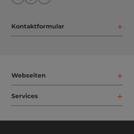
Instagram
Facebook
YouTube
Kontaktformular
Kont
Webseiten
Web
Services
Ser