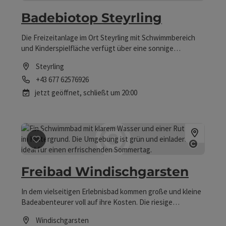
Badebiotop Steyrling
Die Freizeitanlage im Ort Steyrling mit Schwimmbereich
und Kinderspielfläche verfügt über eine sonnige
Liegewiese, die auch natürliche Schattenbereiche
Steyrling
aufweist.
Telefon
+43 677 62576926
jetzt geöffnet,
schließt um 20:00
Beitrag merken
: Freibad Windischgarsten
Copyri
Freibad Windischgarsten
In dem vielseitigen Erlebnisbad kommen große und kleine
Badeabenteurer voll auf ihre Kosten. Die riesige
Liegewiese verfügt über schattige und sonnige Plätze,
Windischgarsten
teilweise mit Holzliegen. „Rosifant", die Kinderrutsche, ist