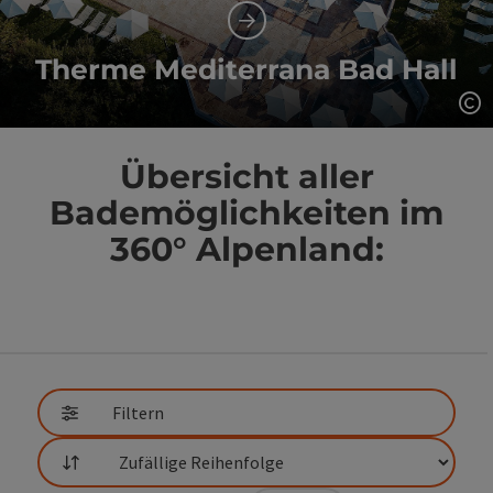
Therme Mediterrana Bad Hall
Co
Übersicht aller
Bademöglichkeiten im
360° Alpenland:
direkt zu den Ergebnissen springen
Filtern
Sortierung