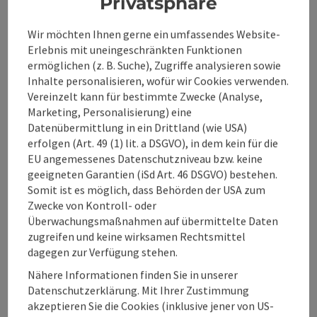
Privatsphäre
Die Freibadanlage ist im Sommer der Treffpunkt in Klaus.
Klaus an der Pyhrnbahn
Wir möchten Ihnen gerne ein umfassendes Website-
Telefon
+43 7585 25519
Erlebnis mit uneingeschränkten Funktionen
jetzt geöffnet,
schließt um 20:00
ermöglichen (z. B. Suche), Zugriffe analysieren sowie
Inhalte personalisieren, wofür wir Cookies verwenden.
Vereinzelt kann für bestimmte Zwecke (Analyse,
Marketing, Personalisierung) eine
Datenübermittlung in ein Drittland (wie USA)
Beitrag merken
: Panorama-Hallenbad in Spital am P
Copyri
erfolgen (Art. 49 (1) lit. a DSGVO), in dem kein für die
EU angemessenes Datenschutzniveau bzw. keine
Panorama-Hallenbad in
geeigneten Garantien (iSd Art. 46 DSGVO) bestehen.
Somit ist es möglich, dass Behörden der USA zum
Spital am Pyhrn
Zwecke von Kontroll- oder
Überwachungsmaßnahmen auf übermittelte Daten
Genieße die erholsame Atmosphäre im Panorama-
zugreifen und keine wirksamen Rechtsmittel
Hallenbad, wo Badevergnügen für die ganze Familie groß
geschrieben wird. Hier findest du Erholung und
dagegen zur Verfügung stehen.
Spital am Pyhrn
Entspannung. Weiters bietet das Hallenbad eine
Nähere Informationen finden Sie in unserer
Telefon
+43 7563 371
großflächige Liegewiese sowie eine Terrasse und ein
Datenschutzerklärung. Mit Ihrer Zustimmung
Buffet. Badespaß für die ganze Familie Eltern und Kinder
jetzt geöffnet,
schließt um 21:00
akzeptieren Sie die Cookies (inklusive jener von US-
finden im Panorama-Hallenbad Erholung und Entspannung