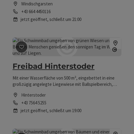
Windischgarsten
Telefon
+43 664 4450116
jetzt geöffnet,
schließt um 21:00
Beitrag merken
: Freibad Hinterstoder
Copyri
Freibad Hinterstoder
Mit einer Wasserfläche von 500 m², eingebettet in eine
großzügig angelegte Liegewiese mit Ballspielbereich,
zählt das Freibad Hinterstoder zu den größten Bädern der
Hinterstoder
Region.
Telefon
+43 7564 5255
jetzt geöffnet,
schließt um 19:00