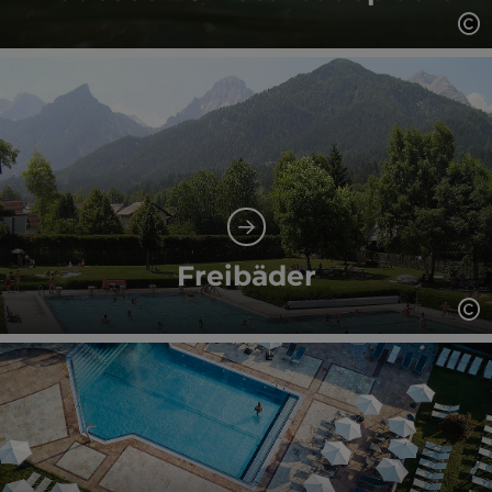
Co
Freibäder
Co