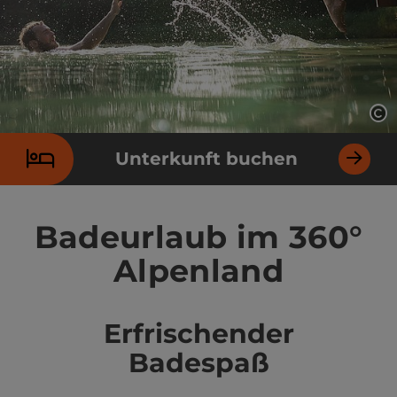
Co
Unterkunft buchen
Badeurlaub im 360°
Alpenland
Erfrischender
Badespaß