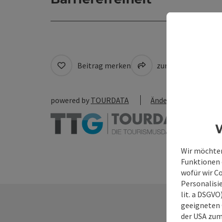
Beitrag merken
zum Merkzettel
powered by
TOURDATA
Änderung vorschlag
W
Wir möchten
Funktionen e
wofür wir C
Personalisie
lit. a DSGV
geeigneten 
der USA zu