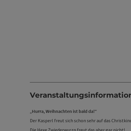
Veranstaltungsinformatio
„
Hurra, Weihnachten ist bald da!
“
Der Kasperl freut sich schon sehr auf das Christkind
Die Hexe Zwiederwurzn freut das aber gar nicht!