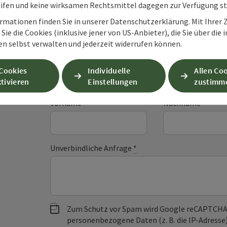
ifen und keine wirksamen Rechtsmittel dagegen zur Verfügung s
rmationen finden Sie in unserer Datenschutzerklärung. Mit Ihre
Sie die Cookies (inklusive jener von US-Anbieter), die Sie über die 
Unverbindliche An
en selbst verwalten und jederzeit widerrufen können.
 Cookies
Individuelle
Allen Co
Felder mit
*
sind Pflichtfelder
tivieren
Einstellungen
zustimm
Vorname
Nachname
Unverbindliche Anfrage
*
Zum Schutz vor Spam wird Google reCAPTCHA
personenbezogene Daten (z. B. die IP-Adresse