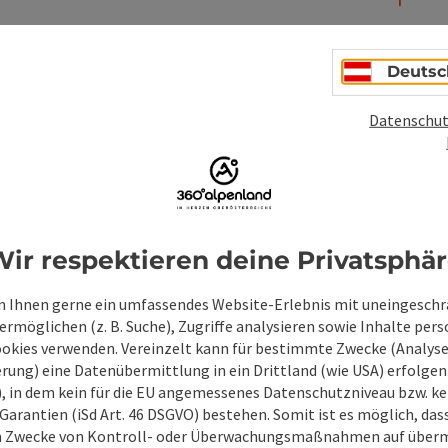
Deutsc
Datenschut
PDF erstellen
Beitrag drucken
In der Nähe
en
ir respektieren deine Privatsphä
 Ihnen gerne ein umfassendes Website-Erlebnis mit uneingesch
rmöglichen (z. B. Suche), Zugriffe analysieren sowie Inhalte pers
ookies verwenden. Vereinzelt kann für bestimmte Zwecke (Analyse
rung) eine Datenübermittlung in ein Drittland (wie USA) erfolgen (
O), in dem kein für die EU angemessenes Datenschutzniveau bzw. ke
Garantien (iSd Art. 46 DSGVO) bestehen. Somit ist es möglich, da
m Zwecke von Kontroll- oder Überwachungsmaßnahmen auf überm