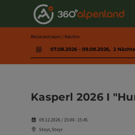
Accesskey
Accesskey
Accesskey
Accesskey
Accesskey
Accesskey
Accesskey
Accesskey
Zum Inhalt
Zur Navigation
Zum Seitenanfang
Zur Kontaktseite
Zur Suche
Zum Impressum
Zu den Hinweisen zur Bedienung der Website
Zur Startseite
[4]
[0]
[7]
[1]
[5]
[3]
[2]
[6]
Reisezeitraum / Nächte
07.08.2026
-
09.08.2026
,
2
Nächt
An- und Abreisefelder
Kasperl 2026 I "Hu
09.12.2026 / 15:00- 15:45
Steyr, Steyr