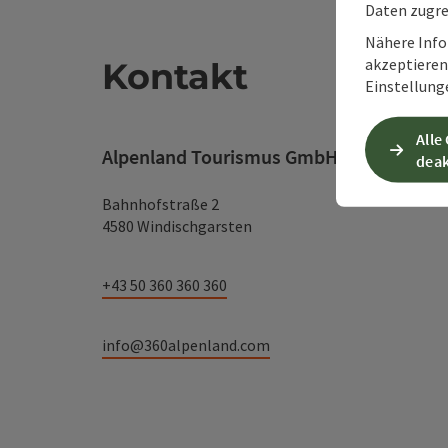
Daten zugre
Nähere Info
akzeptieren 
Kontakt
Einstellung
Alle
Alpenland Tourismus GmbH
deak
Bahnhofstraße 2
4580 Windischgarsten
+43 50 360 360 360
info@360alpenland.com