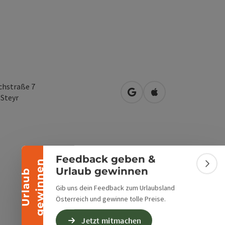
chstraße 7
Banner einklappen
in Google Maps öffnen
in Apple Maps öffn
0
Steyr
Feedback geben &
n
Bann
Urlaub gewinnen
U
r
l
a
u
b
g
e
w
i
n
n
e
Gib uns dein Feedback zum Urlaubsland
Österreich und gewinne tolle Preise.
Jetzt mitmachen