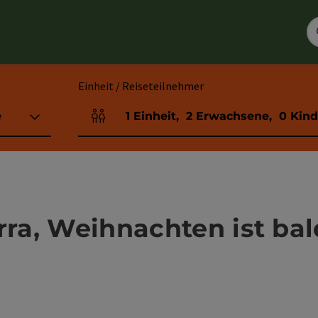
Einheit / Reiseteilnehmer
e
1
Einheit
,
2
Erwachsene
,
0
Kind
Einheitenanzahl und Personenfelder
rra, Weihnachten ist bal