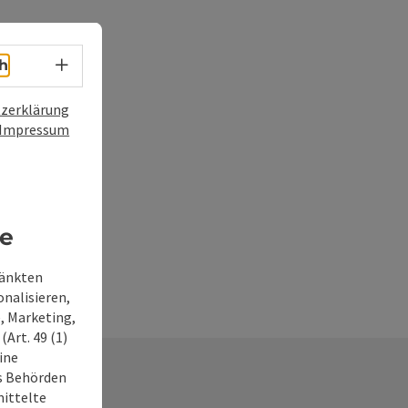
Sprachwahl - Menü öffnen
h
zerklärung
Impressum
re
ränkten
onalisieren,
, Marketing,
Art. 49 (1)
ine
ss Behörden
ittelte