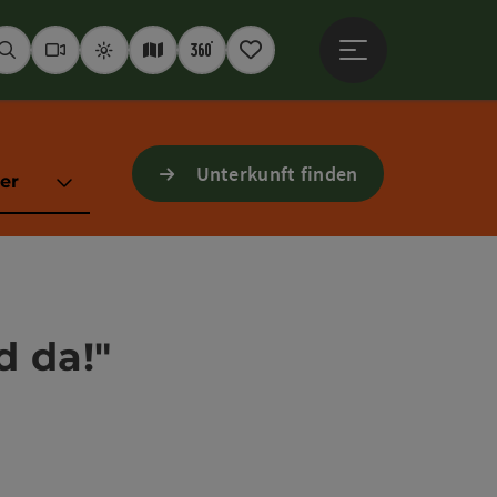
Hauptmenü öffne
Suchen
Webcams
Wetter
Interaktive Karte
360° Panoramen
Merkzettel
Unterkunft finden
er
d da!"