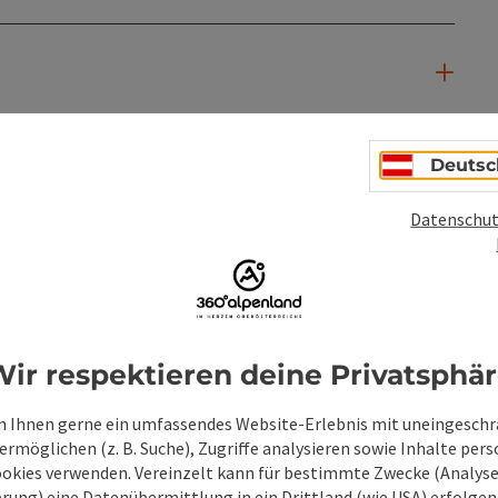
Deutsc
Datenschut
PDF erstellen
Beitrag drucken
In der Nähe
ir respektieren deine Privatsphä
en
 Ihnen gerne ein umfassendes Website-Erlebnis mit uneingesch
rmöglichen (z. B. Suche), Zugriffe analysieren sowie Inhalte pers
ookies verwenden. Vereinzelt kann für bestimmte Zwecke (Analyse
rung) eine Datenübermittlung in ein Drittland (wie USA) erfolgen (