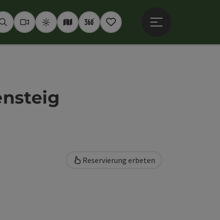
Hauptmenü öffne
Suchen
Webcams
Wetter
Interaktive Karte
360° Panoramen
Merkzettel
ensteig
Reservierung erbeten
ht öffnen