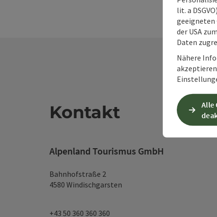
lit. a DSGV
geeigneten 
der USA zu
Daten zugre
Nähere Info
akzeptieren 
Einstellung
Alle
Kontakt
deak
Alpenland Tourismus GmbH
Bahnhofstraße 2
4580 Windischgarsten
+43 50 360 360 360