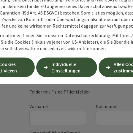
O), in dem kein für die EU angemessenes Datenschutzniveau bzw. ke
Garantien (iSd Art. 46 DSGVO) bestehen. Somit ist es möglich, da
m Zwecke von Kontroll- oder Überwachungsmaßnahmen auf überm
ifen und keine wirksamen Rechtsmittel dagegen zur Verfügung s
rmationen finden Sie in unserer Datenschutzerklärung. Mit Ihre
Sie die Cookies (inklusive jener von US-Anbieter), die Sie über die 
en selbst verwalten und jederzeit widerrufen können.
 Cookies
Individuelle
Allen Co
Unverbindliche An
tivieren
Einstellungen
zustimm
Felder mit
*
sind Pflichtfelder
Vorname
Nachname
Unverbindliche Anfrage
*