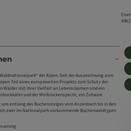
Eise
446
nen
„Waldnationalpark“ der Alpen. Seit der Auszeichnung zum
lpen Teil eines europaweiten Projekts zum Schutz der
n Wälder mit ihrer Vielfalt an Lebensräumen sind ein
enbockkäfer und der Weißrückenspecht, ein Zuhause.
t uns entlang des Buchensteiges vom Anzenbach bis in den
leich zwei im Nationalpark vorkommende Buchenwaldtypen
chraming