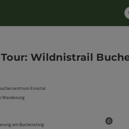
our: Wildnistrail Buch
esucherzentrum Ennstal
te Wanderung
©
Copyrig