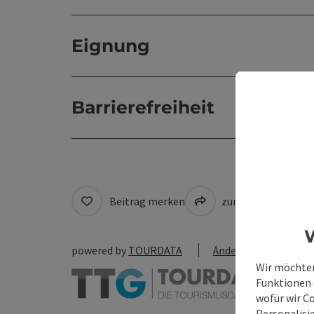
Eignung
Barrierefreiheit
Beitrag merken
zum Merkzettel
W
powered by
TOURDATA
Änderung vorschlag
Wir möchten
Funktionen e
wofür wir C
Personalisie