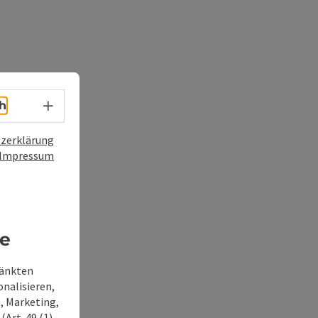
Sprachwahl - Menü öffnen
h
zerklärung
Impressum
re
ränkten
onalisieren,
, Marketing,
Art. 49 (1)