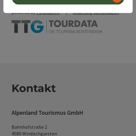
powered by
TOURDATA
Änderung vorschlagen
Kontakt
Alpenland Tourismus GmbH
Bahnhofstraße 2
4580 Windischgarsten