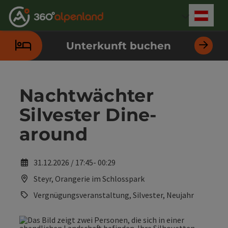
Accesskey
Accesskey
Accesskey
Accesskey
Accesskey
Accesskey
Accesskey
Accesskey
Zum Inhalt
Zur Navigation
Zum Seitenanfang
Zur Kontaktseite
Zur Suche
Zum Impressum
Zu den Hinweisen zur Bedienung der Website
Zur Startseite
[4]
[0]
[7]
[1]
[5]
[3]
[2]
[6]
Deut
Sprach
Unterkunft buchen
Nachtwächter
Silvester Dine-
around
31.12.2026 / 17:45- 00:29
Steyr, Orangerie im Schlosspark
Vergnügungsveranstaltung, Silvester, Neujahr