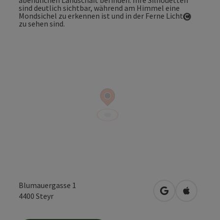
Copyrig
Blumauergasse 1
in Google Maps
in Apple 
4400
Steyr