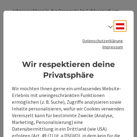
Jahresausklang in der Orangerie im Schlosspark um
21:15 Uhr
Nach der Verabschiedung der NachtwächterInnen
Deuts
Sprach
treffen alle Gruppen in der Orangerie zusammen.
Hauptgerichte in der Orangerie serviert.
Datenschutzerklärung
Impressum
Mitternacht in der Orangerie Schlosspark / 23:30 Uhr
Feuershow.Rocks, Sekt, Pummerin &
Wir respektieren deine
Mitternachtswalzer
Privatsphäre
Wir möchten Ihnen gerne ein umfassendes Website-
Erlebnis mit uneingeschränkten Funktionen
ermöglichen (z. B. Suche), Zugriffe analysieren sowie
Kontakt
Inhalte personalisieren, wofür wir Cookies verwenden.
Vereinzelt kann für bestimmte Zwecke (Analyse,
Marketing, Personalisierung) eine
Veranstaltungsort
Datenübermittlung in ein Drittland (wie USA)
erfolgen (Art. 49 (1) lit. a DSGVO), in dem kein für die