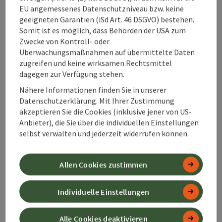
EU angemessenes Datenschutzniveau bzw. keine
Anreise/Lage
geeigneten Garantien (iSd Art. 46 DSGVO) bestehen.
Somit ist es möglich, dass Behörden der USA zum
Zwecke von Kontroll- oder
Preise
Überwachungsmaßnahmen auf übermittelte Daten
zugreifen und keine wirksamen Rechtsmittel
Eignung
dagegen zur Verfügung stehen.
Nähere Informationen finden Sie in unserer
Datenschutzerklärung. Mit Ihrer Zustimmung
Barrierefreiheit
akzeptieren Sie die Cookies (inklusive jener von US-
Anbieter), die Sie über die individuellen Einstellungen
selbst verwalten und jederzeit widerrufen können.
Beitrag merken
Allen Cookies zustimmen
Beitrag drucken
zum Merkzettel
In der Nähe
Individuelle Einstellungen
PDF erstellen
Alle Cookies deaktivieren