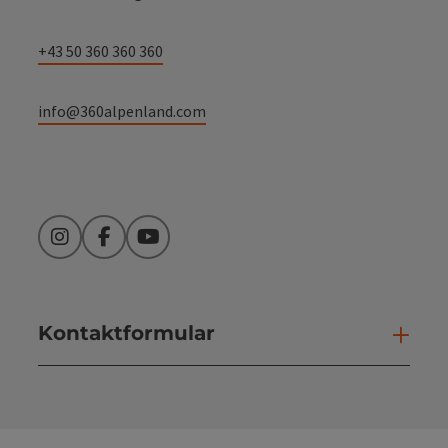
+43 50 360 360 360
info@360alpenland.com
Instagram
Facebook
YouTube
Kontaktformular
Kont