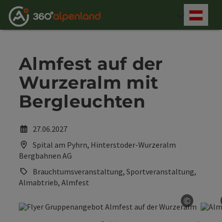
Accesskey
Accesskey
Accesskey
Accesskey
Accesskey
Accesskey
Accesskey
Accesskey
Zum Inhalt
Zur Navigation
Zum Seitenanfang
Zur Kontaktseite
Zur Suche
Zum Impressum
Zu den Hinweisen zur Bedienung der Website
Zur Startseite
[4]
[0]
[7]
[1]
[5]
[3]
[2]
[6]
Deut
Sprach
Almfest auf der
Wurzeralm mit
Bergleuchten
27.06.2027
Spital am Pyhrn, Hinterstoder-Wurzeralm
Bergbahnen AG
Brauchtumsveranstaltung, Sportveranstaltung,
Almabtrieb, Almfest
©
Copyrig