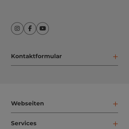
Instagram
Facebook
YouTube
Kontaktformular
Kont
Webseiten
Web
Services
Ser