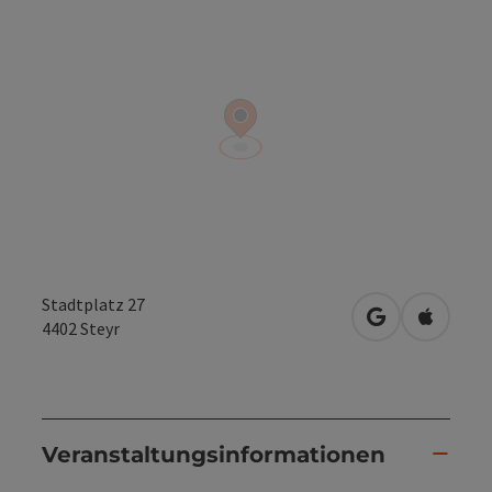
Stadtplatz 27
in Google Map
in Apple
4402
Steyr
Veranstaltungsinformationen