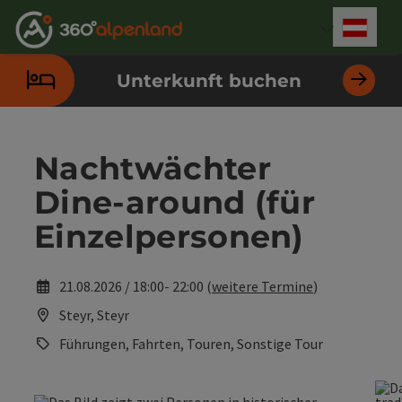
Accesskey
Accesskey
Accesskey
Accesskey
Accesskey
Accesskey
Accesskey
Accesskey
Zum Inhalt
Zur Navigation
Zum Seitenanfang
Zur Kontaktseite
Zur Suche
Zum Impressum
Zu den Hinweisen zur Bedienung der Website
Zur Startseite
[4]
[0]
[7]
[1]
[5]
[3]
[2]
[6]
Deut
Sprach
Unterkunft buchen
Nachtwächter
Dine-around (für
Einzelpersonen)
21.08.2026 / 18:00- 22:00 (
weitere Termine
)
Steyr, Steyr
Führungen, Fahrten, Touren, Sonstige Tour