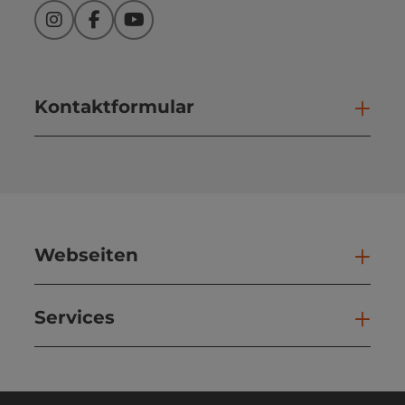
Instagram
Facebook
YouTube
Kontaktformular
Kont
Webseiten
Web
Services
Ser