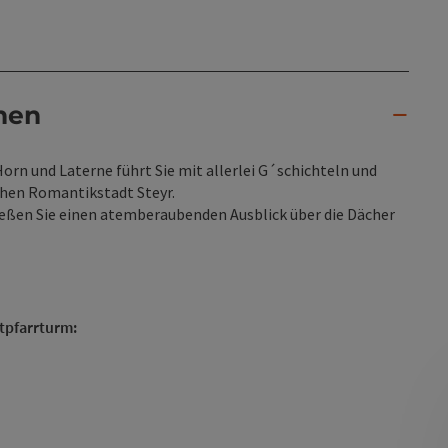
nen
orn und Laterne führt Sie mit allerlei G´schichteln und
chen Romantikstadt Steyr.
eßen Sie einen atemberaubenden Ausblick über die Dächer
tpfarrturm: