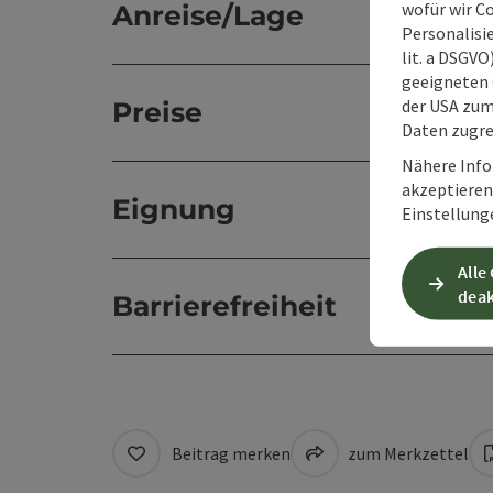
wofür wir C
Anreise/Lage
Personalisie
lit. a DSGV
geeigneten 
der USA zu
Preise
Daten zugre
Nähere Info
akzeptieren 
Eignung
Einstellung
Alle
deak
Barrierefreiheit
Beitrag merken
zum Merkzettel