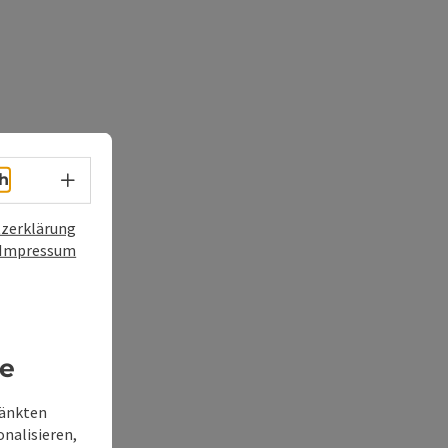
Sprachwahl - Menü öffnen
h
zerklärung
Impressum
re
ränkten
onalisieren,