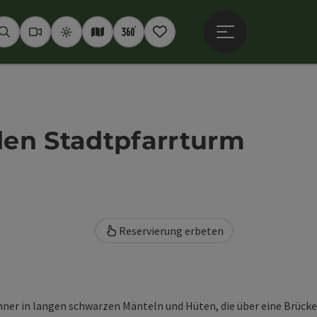
Hauptmenü öffne
Suchen
Webcams
Wetter
Interaktive Karte
360° Panoramen
Merkzettel
en Stadtpfarrturm
Reservierung erbeten