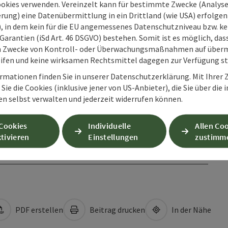
ookies verwenden. Vereinzelt kann für bestimmte Zwecke (Analyse
rung) eine Datenübermittlung in ein Drittland (wie USA) erfolgen (
O), in dem kein für die EU angemessenes Datenschutzniveau bzw. ke
Garantien (iSd Art. 46 DSGVO) bestehen. Somit ist es möglich, da
m Zwecke von Kontroll- oder Überwachungsmaßnahmen auf überm
ifen und keine wirksamen Rechtsmittel dagegen zur Verfügung s
rmationen finden Sie in unserer Datenschutzerklärung. Mit Ihre
Sie die Cookies (inklusive jener von US-Anbieter), die Sie über die 
en selbst verwalten und jederzeit widerrufen können.
 Cookies
Individuelle
Allen Co
tivieren
Einstellungen
zustimm
PDF erstellen
Beitrag drucken
In der Nähe