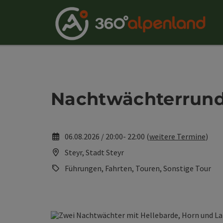
Accesskey
Accesskey
Accesskey
Accesskey
Accesskey
Accesskey
Accesskey
Accesskey
Zum Inhalt
Zur Navigation
Zum Seitenanfang
Zur Kontaktseite
Zur Suche
Zum Impressum
Zu den Hinweisen zur Bedienung der Website
Zur Startseite
[4]
[0]
[7]
[1]
[5]
[3]
[2]
[6]
Nachtwächterrund
06.08.2026 / 20:00- 22:00 (
weitere Termine
)
Steyr, Stadt Steyr
Führungen, Fahrten, Touren, Sonstige Tour