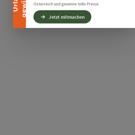
n
U
r
l
a
u
b
g
e
w
i
n
n
e
Österreich und gewinne tolle Preise.
Jetzt mitmachen