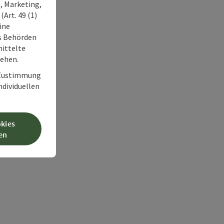
, Marketing,
Art. 49 (1)
ine
ss Behörden
ittelte
tehen.
r Zustimmung
individuellen
okies
en