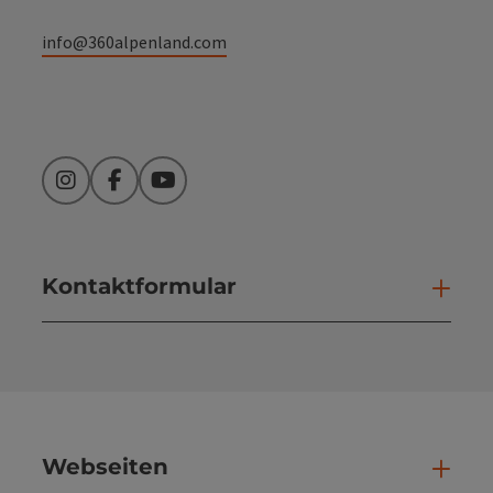
info@360alpenland.com
Instagram
Facebook
YouTube
Kontaktformular
Kont
Webseiten
Web