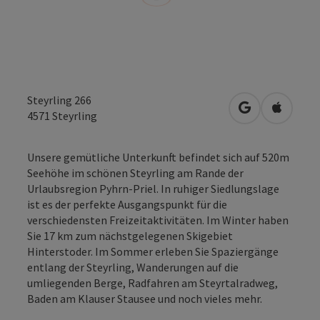
Steyrling 266
in Google Map
in Apple
4571
Steyrling
Unsere gemütliche Unterkunft befindet sich auf 520m
Seehöhe im schönen Steyrling am Rande der
Urlaubsregion Pyhrn-Priel. In ruhiger Siedlungslage
ist es der perfekte Ausgangspunkt für die
verschiedensten Freizeitaktivitäten. Im Winter haben
Sie 17 km zum nächstgelegenen Skigebiet
Hinterstoder. Im Sommer erleben Sie Spaziergänge
entlang der Steyrling, Wanderungen auf die
umliegenden Berge, Radfahren am Steyrtalradweg,
Baden am Klauser Stausee und noch vieles mehr.