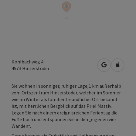
Kohlbachweg 4
in Google Map
in Apple
4573
Hinterstoder
Sie wohnen in sonniger, ruhiger Lage,1 km außerhalb
vom Ortszentrum Hinterstoder, welcher im Sommer
wie im Winter als familienfreundlicher Ort bekannt
ist, mit herrlichen Bergblick auf das Priel Massiv.
Legen Sie nach einem ereignisreichen Ferientag die
Füße hoch und entspannen Sie in den „eigenen vier
Wänden“.
Gerne können sie Frühstück und Halbpension dazu