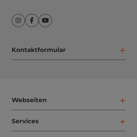
Instagram
Facebook
YouTube
Kontaktformular
Kont
Webseiten
Web
Services
Ser