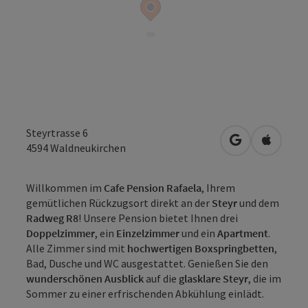
Steyrtrasse 6
in Google Map
in Apple
4594
Waldneukirchen
Willkommen im
Cafe Pension Rafaela
, Ihrem
gemütlichen Rückzugsort direkt an der
Steyr
und dem
Radweg R8
! Unsere Pension bietet Ihnen drei
Doppelzimmer
, ein
Einzelzimmer
und ein
Apartment
.
Alle Zimmer sind mit
hochwertigen Boxspringbetten
,
Bad, Dusche und WC ausgestattet. Genießen Sie den
wunderschönen Ausblick
auf die
glasklare Steyr
, die im
Sommer zu einer erfrischenden Abkühlung einlädt.