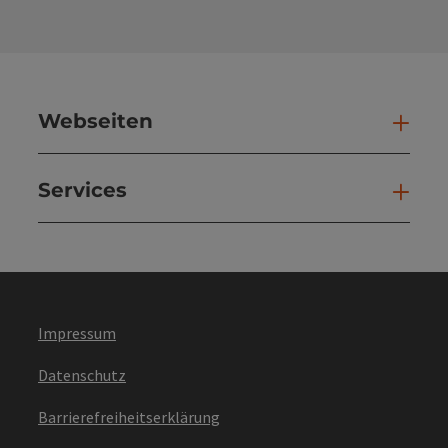
Webseiten
Web
Services
Ser
Impressum
Datenschutz
Barrierefreiheitserklärung