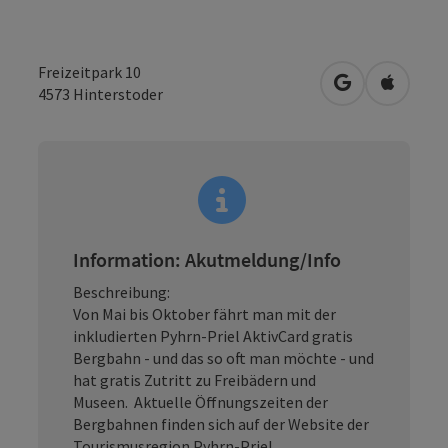
Freizeitpark 10
in Google Map
in Apple
4573
Hinterstoder
Information: Akutmeldung/Info
Beschreibung:
Von Mai bis Oktober fährt man mit der
inkludierten Pyhrn-Priel AktivCard gratis
Bergbahn - und das so oft man möchte - und
hat gratis Zutritt zu Freibädern und
Museen. Aktuelle Öffnungszeiten der
Bergbahnen finden sich auf der Website der
Tourismusregion Pyhrn-Priel.