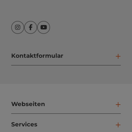
Instagram
Facebook
YouTube
Kontaktformular
Kont
Webseiten
Web
Services
Ser