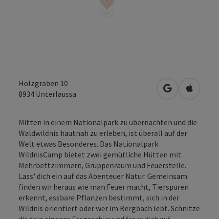
Holzgraben 10
in Google Map
in Apple
8934
Unterlaussa
Mitten in einem Nationalpark zu übernachten und die
Waldwildnis hautnah zu erleben, ist überall auf der
Welt etwas Besonderes. Das Nationalpark
WildnisCamp bietet zwei gemütliche Hütten mit
Mehrbettzimmern, Gruppenraum und Feuerstelle.
Lass' dich ein auf das Abenteuer Natur. Gemeinsam
finden wir heraus wie man Feuer macht, Tierspuren
erkennt, essbare Pflanzen bestimmt, sich in der
Wildnis orientiert oder wer im Bergbach lebt. Schnitze
dir dein eigenes Essgeschirr und freue dich auf