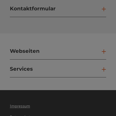
Kontaktformular
Kont
Webseiten
Web
Services
Ser
Impressum