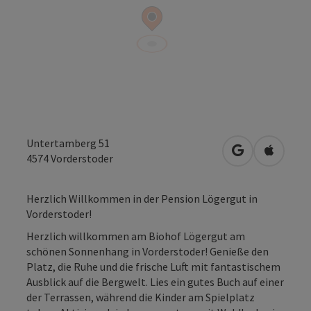
Untertamberg 51
in Google Map
in Apple
4574
Vorderstoder
Herzlich Willkommen in der Pension Lögergut in
Vorderstoder!
Herzlich willkommen am Biohof Lögergut am
schönen Sonnenhang in Vorderstoder! Genieße den
Platz, die Ruhe und die frische Luft mit fantastischem
Ausblick auf die Bergwelt. Lies ein gutes Buch auf einer
der Terrassen, während die Kinder am Spielplatz