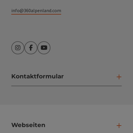
info@360alpenland.com
Instagram
Facebook
YouTube
Kontaktformular
Kont
Webseiten
Web