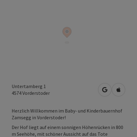
Untertamberg 1
in Google Map
in Apple
4574
Vorderstoder
Herzlich Willkommen im Baby- und Kinderbauernhof
Zamsegg in Vorderstoder!
Der Hof liegt auf einem sonnigen Höhenrücken in 800
m Seehöhe, mit schöner Aussicht auf das Tote