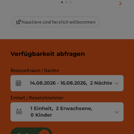
nächst
Haustiere sind herzlich willkommen
Verfügbarkeit abfragen
Reisezeitraum / Nächte
14.08.2026
-
16.08.2026
,
2
Nächte
An- und Abreisefelder
Einheit / Reiseteilnehmer
1
Einheit
,
2
Erwachsene
,
Einheitenanzahl und Personenfelder
0
Kinder