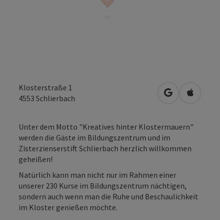
Klosterstraße 1
in Google Map
in Apple
4553
Schlierbach
Unter dem Motto "Kreatives hinter Klostermauern"
werden die Gäste im Bildungszentrum und im
Zisterzienserstift Schlierbach herzlich willkommen
geheißen!
Natürlich kann man nicht nur im Rahmen einer
unserer 230 Kurse im Bildungszentrum nächtigen,
sondern auch wenn man die Ruhe und Beschaulichkeit
im Kloster genießen möchte.