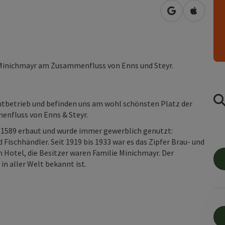
in Google Map
in Apple
Minichmayr am Zusammenfluss von Enns und Steyr.
antbetrieb und befinden uns am wohl schönsten Platz der
enfluss von Enns & Steyr.
89 erbaut und wurde immer gewerblich genutzt:
ischhändler. Seit 1919 bis 1933 war es das Zipfer Brau- und
n Hotel, die Besitzer waren Familie Minichmayr. Der
in aller Welt bekannt ist.