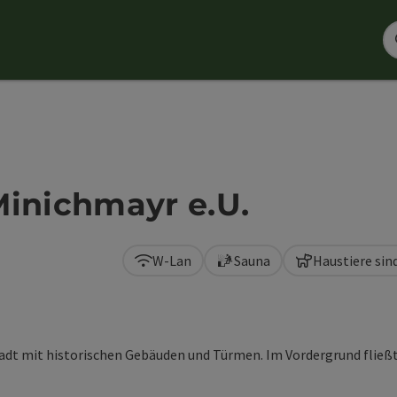
Minichmayr e.U.
W-Lan
Sauna
Haustiere sin