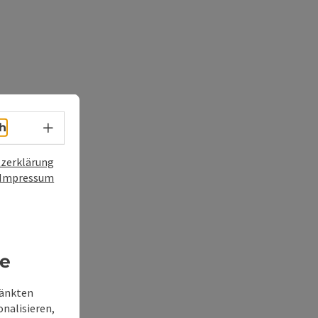
Sprachwahl - Menü öffnen
h
zerklärung
Impressum
re
ränkten
onalisieren,