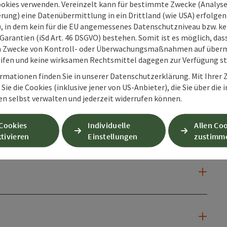
ookies verwenden. Vereinzelt kann für bestimmte Zwecke (Analyse
rung) eine Datenübermittlung in ein Drittland (wie USA) erfolgen (
O), in dem kein für die EU angemessenes Datenschutzniveau bzw. ke
Garantien (iSd Art. 46 DSGVO) bestehen. Somit ist es möglich, da
m Zwecke von Kontroll- oder Überwachungsmaßnahmen auf überm
ifen und keine wirksamen Rechtsmittel dagegen zur Verfügung s
rmationen finden Sie in unserer Datenschutzerklärung. Mit Ihre
Sie die Cookies (inklusive jener von US-Anbieter), die Sie über die 
en selbst verwalten und jederzeit widerrufen können.
 Cookies
Individuelle
Allen Co
tivieren
Einstellungen
zustimm