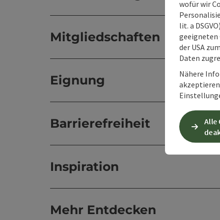
wofür wir C
Personalisie
lit. a DSGV
Mitgliedschaften
geeigneten 
der USA zu
Daten zugre
Nähere Info
Eignung
akzeptieren 
Einstellung
Barrierefreiheit
Alle
deak
Inspiration
Mehr Entdecken