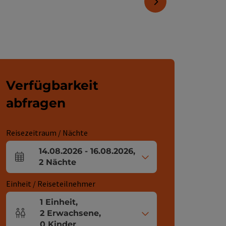
nächstes Element
Verfügbarkeit
abfragen
Reisezeitraum / Nächte
14.08.2026
-
16.08.2026
,
An- und Abreisefelder
2
Nächte
Einheit / Reiseteilnehmer
1
Einheit
,
2
Erwachsene
,
Einheitenanzahl und Personenfelder
0
Kinder