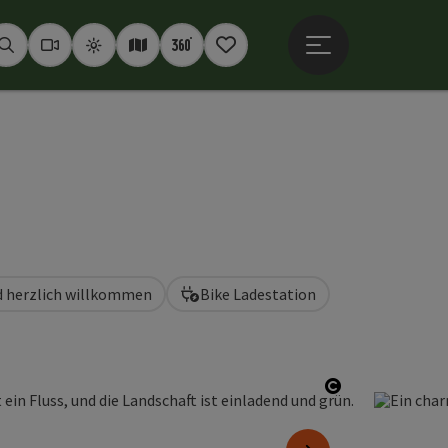
Hauptmenü öffne
Suchen
Webcams
Wetter
Interaktive Karte
360° Panoramen
Merkzettel
d herzlich willkommen
Bike Ladestation
Copyright öf