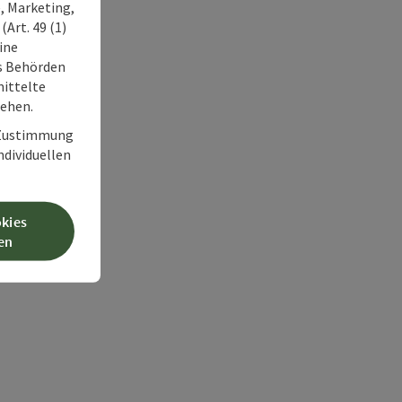
, Marketing,
Art. 49 (1)
ine
ss Behörden
ittelte
tehen.
r Zustimmung
individuellen
okies
en