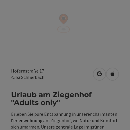
Hofernstraße 17
in Google Map
in Apple
4553
Schlierbach
Urlaub am Ziegenhof
"Adults only"
Erleben Sie pure Entspannung in unserer charmanten
Ferienwohnung
am Ziegenhof, wo Natur und Komfort
sich umarmen. Unsere zentrale Lage im
grünen