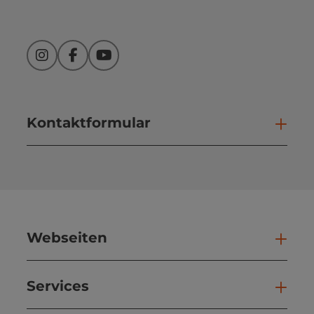
Instagram
Facebook
YouTube
Kontaktformular
Kont
Webseiten
Web
Services
Ser