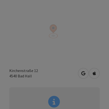
Kirchenstraße 12
in Google Map
in Apple
4540
Bad Hall