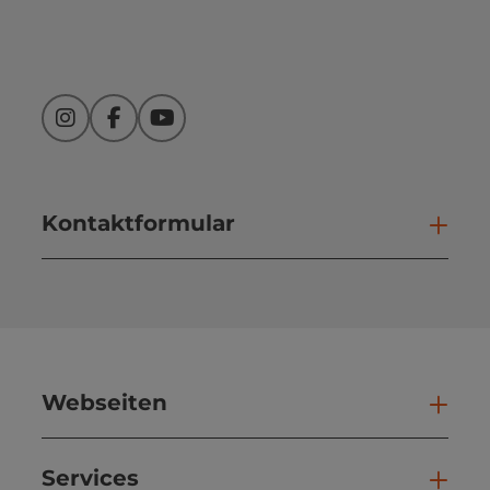
Instagram
Facebook
YouTube
Kontaktformular
Kont
Webseiten
Web
Services
Ser