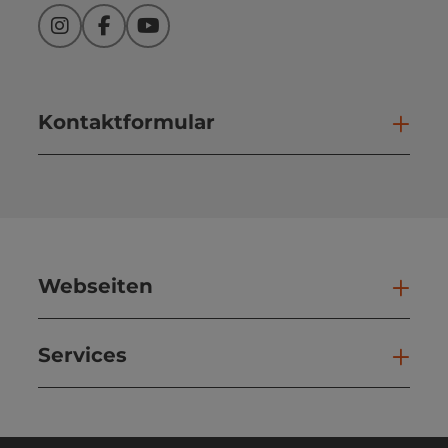
Instagram
Facebook
YouTube
Kontaktformular
Kont
Webseiten
Web
Services
Ser