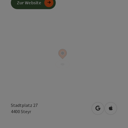
Zur Website
Stadtplatz 27
in Google Map
in Apple
4400
Steyr