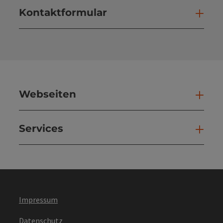
Kontaktformular
Kont
Webseiten
Web
Services
Ser
Impressum
Datenschutz