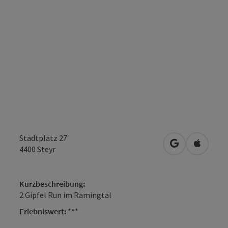
Stadtplatz 27
in Google Map
in Apple
4400
Steyr
Kurzbeschreibung:
2 Gipfel Run im Ramingtal
Erlebniswert:
***