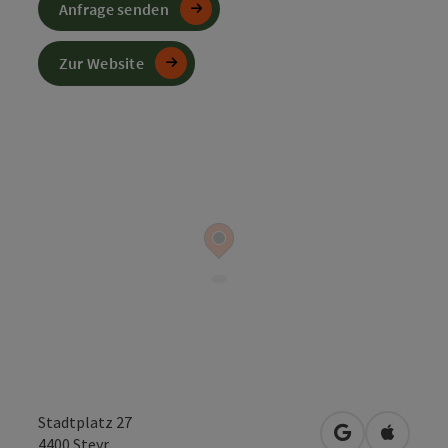
Anfrage senden
Zur Website
Stadtplatz 27
in Google Map
in Apple
4400
Steyr