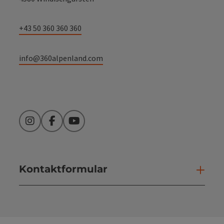
+43 50 360 360 360
info@360alpenland.com
Instagram
Facebook
YouTube
Kontaktformular
Kont