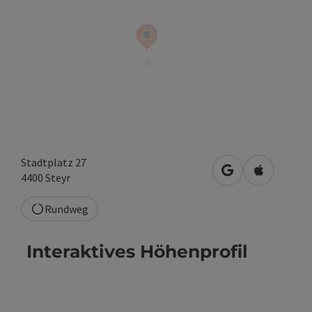
Stadtplatz 27
in Google Maps 
in Apple M
4400
Steyr
Rundweg
Interaktives Höhenprofil