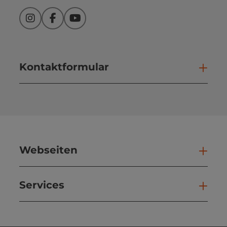
Instagram
Facebook
YouTube
Kontaktformular
Kont
Webseiten
Web
Services
Ser