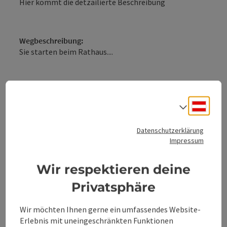
Hier kommt die detzailierte Beschreibung
Wegbeschreibung:
Sie starten beim Rathaus....
Tipp des Autors:
Jägerkrippe
Deuts
Sprach
Steyrtalbahn
Datenschutzerklärung
Impressum
Steyrer Kripperl
Wir respektieren deine
Privatsphäre
Weitere Infos und Links:
Schmiedeweihnacht
Wir möchten Ihnen gerne ein umfassendes Website-
Erlebnis mit uneingeschränkten Funktionen