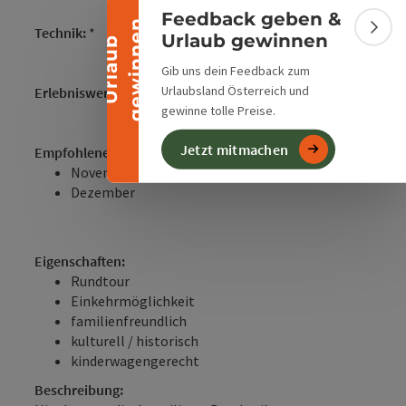
Feedback geben &
n
Technik:
*
Bann
Urlaub gewinnen
U
r
l
a
u
b
g
e
w
i
n
n
e
Gib uns dein Feedback zum
Urlaubsland Österreich und
Erlebniswert:
*****
gewinne tolle Preise.
Jetzt mitmachen
Empfohlene Jahreszeiten:
November
Dezember
Eigenschaften:
Rundtour
Einkehrmöglichkeit
familienfreundlich
kulturell / historisch
kinderwagengerecht
Beschreibung: